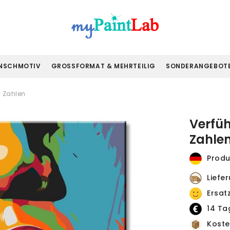
NSCHMOTIV
GROSSFORMAT & MEHRTEILIG
SONDERANGEBOT
h Zahlen
Verfü
Zahle
Produ
Liefe
Ersat
14 Ta
Koste