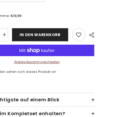
€19,99
umme:
IN DEN WARENKORB
Menge
erhöhen
für
sche
Verführerische
Lippen
Malen
nach
Weitere Bezahlmöglichkeiten
Zahlen
en sehen sich dieses Produkt an
htigste auf einem Blick
 im Kompletset enhalten?