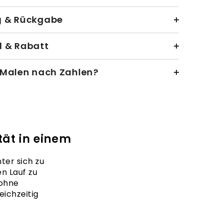
g & Rückgabe
 & Rabatt
 Malen nach Zahlen?
ät in einem
ter sich zu
en Lauf zu
 ohne
ichzeitig