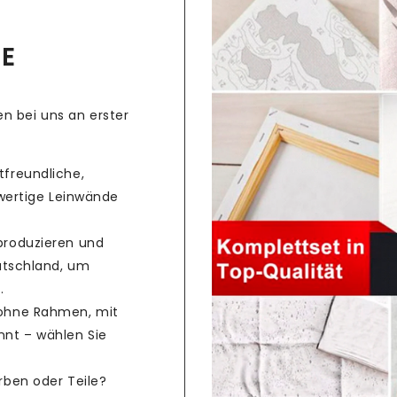
CE
n bei uns an erster
freundliche,
hwertige Leinwände
produzieren und
utschland, um
.
ohne Rahmen, mit
nt – wählen Sie
rben oder Teile?