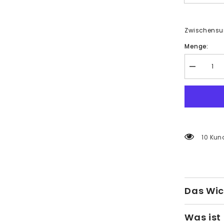
Zwischens
Menge:
Menge
verringern
für
Verführeri
Lippen
Malen
nach
Zahlen
5 Kund
Das Wic
Was ist