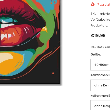
7
zuletz
SKU:
mb-bu
Verfügbarkei
Produktart:
€19,99
inkl. Mwst. zz
Größe:
Keilrahmen S
Keilrahmen 