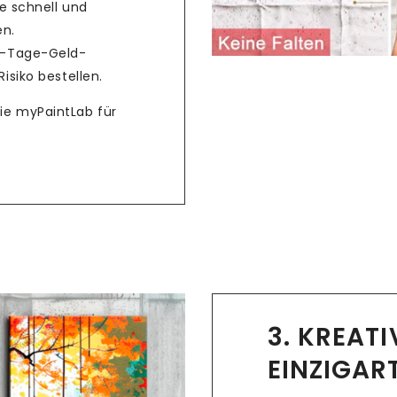
e schnell und
en.
4-Tage-Geld-
isiko bestellen.
Sie myPaintLab für
3. KREAT
EINZIGAR