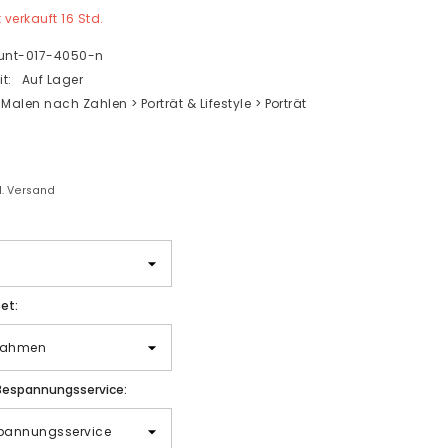
t verkauft
16
Std.
nt-017-4050-n
t:
Auf Lager
Malen nach Zahlen > Porträt & Lifestyle > Porträt
gl. Versand
et:
Bespannungsservice: