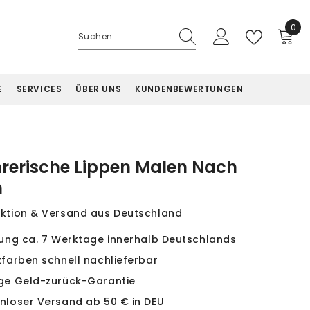
0
0
Artik
E
SERVICES
ÜBER UNS
KUNDENBEWERTUNGEN
hrerische Lippen Malen Nach
n
ktion & Versand aus Deutschland
rung ca. 7 Werktage innerhalb Deutschlands
zfarben schnell nachlieferbar
ge Geld-zurück-Garantie
nloser Versand ab 50 € in DEU