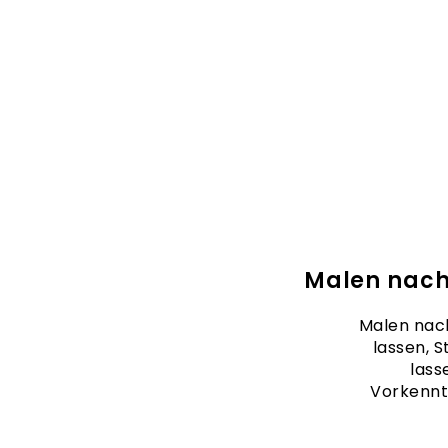
Malen nach
Malen nach
lassen, S
lass
Vorkennt