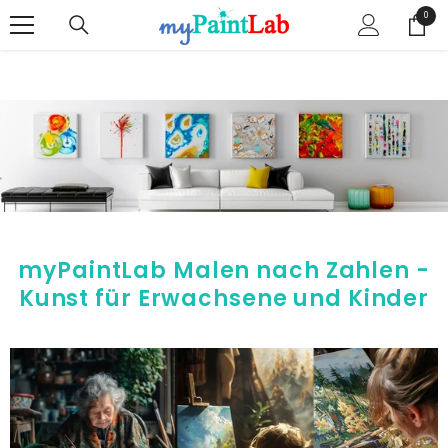
ZUM INHALT SPRINGEN
0
0
Artike
myPaintLab Malen nach Zahlen -
Kunst für Erwachsene und Kinder