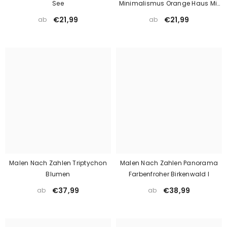
See
Minimalismus Orange Haus Mit
Leiter
€21,99
€21,99
ab
ab
Malen Nach Zahlen Triptychon
Malen Nach Zahlen Panorama
Blumen
Farbenfroher Birkenwald I
€37,99
€38,99
ab
ab