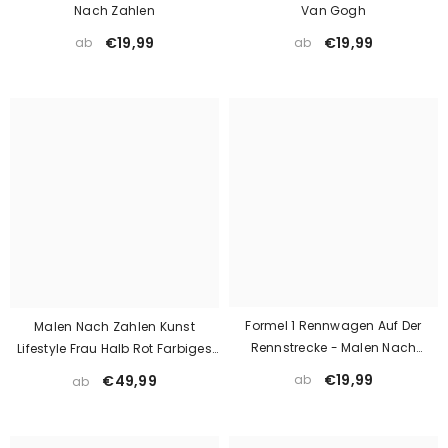
Nach Zahlen
Van Gogh
€19,99
€19,99
ab
ab
Formel 1 Rennwagen Auf Der
Malen Nach Zahlen Kunst
Rennstrecke - Malen Nach
Lifestyle Frau Halb Rot Farbiges
Zahlen
Und Halb Blaugrün Farbiges
€19,99
ab
€49,99
ab
Gesicht 4-Teilig