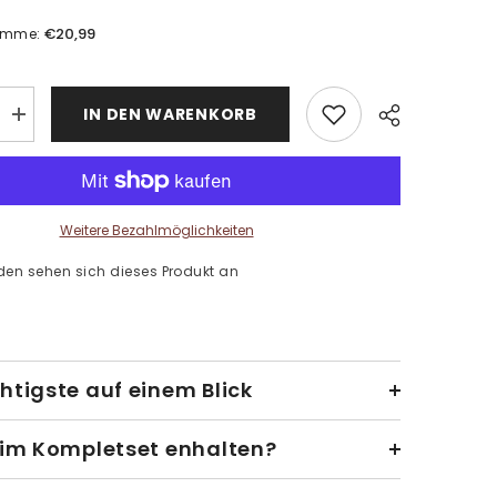
€20,99
umme:
IN DEN WARENKORB
Menge
erhöhen
für
Malen
nach
Zahlen
Zebra
Weitere Bezahlmöglichkeiten
tier
den sehen sich dieses Produkt an
htigste auf einem Blick
 im Kompletset enhalten?