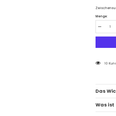
Zwischens
Menge:
Menge
verringern
für
Malen
nach
Zahlen
Zebra
tier
18 Kun
Das Wic
Was ist