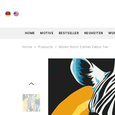
ZUM INHALT SPRINGEN
HOME
MOTIVE
BESTSELLER
NEUHEITEN
WU
Home
Products
Malen Nach Zahlen Zebra Tier