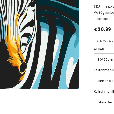
SKU:
mnz-s
Verfügbarkei
Produktart:
€20,99
inkl. Mwst. zz
Größe:
Keilrahmen S
Keilrahmen 