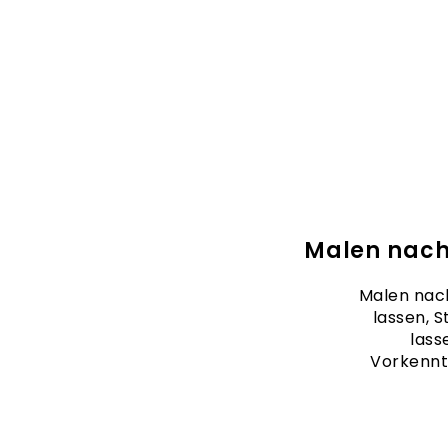
Malen nach
Malen nach
lassen, S
lass
Vorkennt