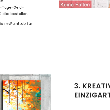
en.
4-Tage-Geld-
isiko bestellen.
Sie myPaintLab für
3. KREAT
EINZIGAR