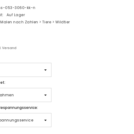
s-053-3060-kk-n
t:
Auf Lager
Malen nach Zahlen > Tiere > Wildtier
gl. Versand
et:
Bespannungsservice: