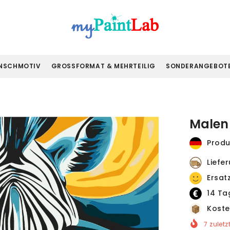
NSCHMOTIV
GROSSFORMAT & MEHRTEILIG
SONDERANGEBOT
Malen 
Produ
Liefe
Ersat
14 Ta
Koste
7
zuletz