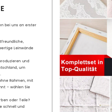
CE
n bei uns an erster
freundliche,
hwertige Leinwände
produzieren und
utschland, um
.
ohne Rahmen, mit
nt – wählen Sie
rben oder Teile?
e schnell und