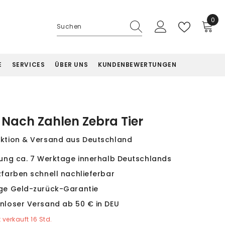
0
0
Artik
E
SERVICES
ÜBER UNS
KUNDENBEWERTUNGEN
Nach Zahlen Zebra Tier
ktion & Versand aus Deutschland
rung ca. 7 Werktage innerhalb Deutschlands
zfarben schnell nachlieferbar
ge Geld-zurück-Garantie
nloser Versand ab 50 € in DEU
t verkauft
16
Std.