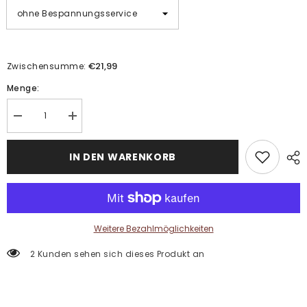
€21,99
Zwischensumme:
Menge:
Menge
Menge
verringern
erhöhen
für
für
Malen
Malen
IN DEN WARENKORB
nach
nach
Zahlen
Zahlen
Tiere
Tiere
Tiger
Tiger
Tukan
Tukan
Urwald
Urwald
Weitere Bezahlmöglichkeiten
2 Kunden sehen sich dieses Produkt an