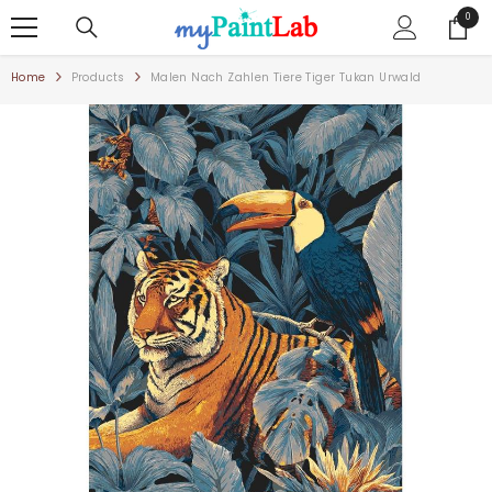
ZUM INHALT SPRINGEN
0
0
Artike
Home
Products
Malen Nach Zahlen Tiere Tiger Tukan Urwald