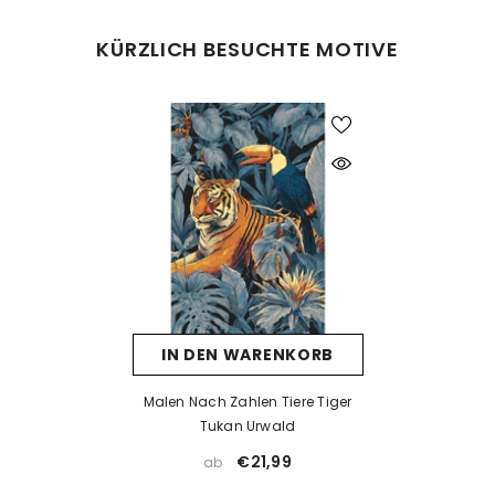
Was tun bei Fehlern beim Malen?
KÜRZLICH BESUCHTE MOTIVE
Kein Problem! Lassen Sie die Farbe vollständig trocknen und
tragen Sie dann eine neue Farbschicht auf. Falls die neue Farbe
die alte nicht überdeckt, kann eine Schicht weiße Farbe als Basis
helfen. Nach dem Trocknen kann die gewünschte Farbe
problemlos aufgetragen werden.
Was tun, wenn die Farbe eintrocknet ist?
Wenn die Farbe zu dick wird oder erste Trocknungsspuren zeigt,
prüfen Sie, ob der Deckel richtig verschlossen ist. Unsere Farben
sind wasserbasiert – mit einem kleinen Tropfen Wasser können
Sie sie vorsichtig wieder verflüssigen. Aber Achtung: zu viel
IN DEN WARENKORB
Wasser kann die Deckkraft beeinträchtigen.
Wenn die Farbe bereits stark eingetrocknet ist, hilft Wasser meist
Malen Nach Zahlen Tiere Tiger
nicht mehr. In solchen Fällen empfehlen wir ein Acrylmedium
Tukan Urwald
(z. B. Floetrol) oder Sie kontaktieren uns einfach für kostenlosen
€21,99
ab
Farbersatz.