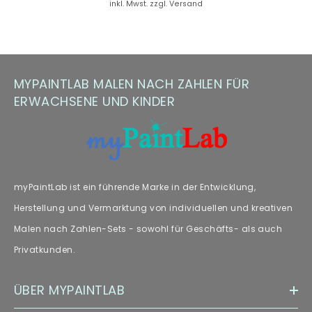
inkl. Mwst. zzgl. Versand
Hinweis zu Farbabweichungen
Manche Kunden haben Fragen zu Farbabweichungen – wir
empfehlen unseren Fachartikel [„
Farbabweichungen
“] zur
MYPAINTLAB MALEN NACH ZAHLEN FÜR
weiteren Lektüre.
ERWACHSENE UND KINDER
myPaintLab ist ein führende Marke in der Entwicklung,
Herstellung und Vermarktung von individuellen und kreativen
Malen nach Zahlen-Sets - sowohl für Geschäfts- als auch
Privatkunden.
ÜBER MYPAINTLAB