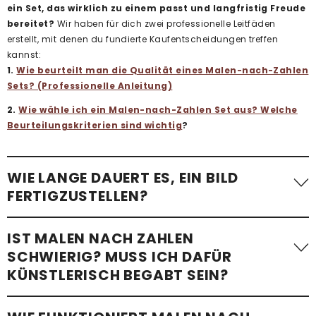
ein Set, das wirklich zu einem passt und langfristig Freude
bereitet?
Wir haben für dich zwei professionelle Leitfäden
erstellt, mit denen du fundierte Kaufentscheidungen treffen
kannst:
1.
Wie beurteilt man die Qualität eines Malen-nach-Zahlen
Sets? (Professionelle Anleitung)
2.
Wie wähle ich ein Malen-nach-Zahlen Set aus? Welche
Beurteilungskriterien sind wichtig
?
WIE LANGE DAUERT ES, EIN BILD
FERTIGZUSTELLEN?
Die benötigte Zeit variiert stark. Ein einfaches Malen-nach-
IST MALEN NACH ZAHLEN
Zahlen-Bild mit wenigen Flächen – etwa
ein Kindermotiv –
SCHWIERIG? MUSS ICH DAFÜR
kann in etwa einer Stunde fertiggestellt werden
.
KÜNSTLERISCH BEGABT SEIN?
Komplexere Motive mit vielen kleinen Flächen, besonders bei
Erwachsenen-Sets im Standardformat, benötigen im
Schnitt 24 bis 48 Stunden
. Wir empfehlen, im eigenen Tempo
Überhaupt nicht!
Mit unseren Malen-nach-Zahlen-Sets ist