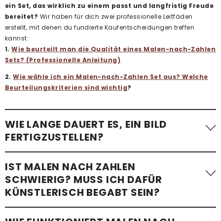
ein Set, das wirklich zu einem passt und langfristig Freude
bereitet?
Wir haben für dich zwei professionelle Leitfäden
erstellt, mit denen du fundierte Kaufentscheidungen treffen
kannst:
1.
Wie beurteilt man die Qualität eines Malen-nach-Zahlen
Sets? (Professionelle Anleitung)
2.
Wie wähle ich ein Malen-nach-Zahlen Set aus? Welche
Beurteilungskriterien sind wichtig
?
WIE LANGE DAUERT ES, EIN BILD
FERTIGZUSTELLEN?
Die benötigte Zeit variiert stark. Ein einfaches Malen-nach-
IST MALEN NACH ZAHLEN
Zahlen-Bild mit wenigen Flächen – etwa
ein Kindermotiv –
SCHWIERIG? MUSS ICH DAFÜR
kann in etwa einer Stunde fertiggestellt werden
.
KÜNSTLERISCH BEGABT SEIN?
Komplexere Motive mit vielen kleinen Flächen, besonders bei
Erwachsenen-Sets im Standardformat, benötigen im
Schnitt 24 bis 48 Stunden
. Wir empfehlen, im eigenen Tempo
Überhaupt nicht!
Mit unseren Malen-nach-Zahlen-Sets ist