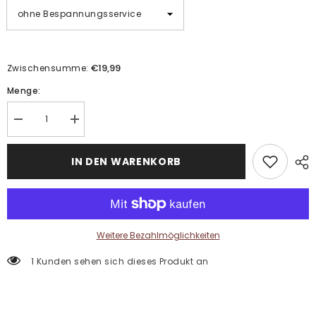
€19,99
Zwischensumme:
Menge:
Menge
Menge
verringern
erhöhen
für
für
Malen
Malen
IN DEN WARENKORB
nach
nach
Zahlen
Zahlen
Sonnenblumenfeld
Sonnenblumenfeld
Weitere Bezahlmöglichkeiten
1 Kunden sehen sich dieses Produkt an