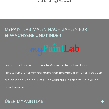
inkl. Mwst. zzgl. Versand
Hinweis zu Farbabweichungen
Manche Kunden haben Fragen zu Farbabweichungen – wir
empfehlen unseren Fachartikel [„
Farbabweichungen
“] zur
MYPAINTLAB MALEN NACH ZAHLEN FÜR
weiteren Lektüre.
ERWACHSENE UND KINDER
myPaintLab ist ein führende Marke in der Entwicklung,
Herstellung und Vermarktung von individuellen und kreativen
Malen nach Zahlen-Sets - sowohl für Geschäfts- als auch
Privatkunden.
ÜBER MYPAINTLAB