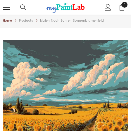
ZUM INHALT SPRINGEN
0
0
Artike
Home
Products
Malen Nach Zahlen Sonnenblumenfeld