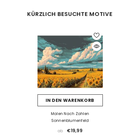
Was tun bei Fehlern beim Malen?
KÜRZLICH BESUCHTE MOTIVE
Kein Problem! Lassen Sie die Farbe vollständig trocknen und
tragen Sie dann eine neue Farbschicht auf. Falls die neue Farbe
die alte nicht überdeckt, kann eine Schicht weiße Farbe als Basis
helfen. Nach dem Trocknen kann die gewünschte Farbe
problemlos aufgetragen werden.
Was tun, wenn die Farbe eintrocknet ist?
Wenn die Farbe zu dick wird oder erste Trocknungsspuren zeigt,
prüfen Sie, ob der Deckel richtig verschlossen ist. Unsere Farben
sind wasserbasiert – mit einem kleinen Tropfen Wasser können
Sie sie vorsichtig wieder verflüssigen. Aber Achtung: zu viel
IN DEN WARENKORB
Wasser kann die Deckkraft beeinträchtigen.
Wenn die Farbe bereits stark eingetrocknet ist, hilft Wasser meist
Malen Nach Zahlen
nicht mehr. In solchen Fällen empfehlen wir ein Acrylmedium
Sonnenblumenfeld
(z. B. Floetrol) oder Sie kontaktieren uns einfach für kostenlosen
€19,99
ab
Farbersatz.