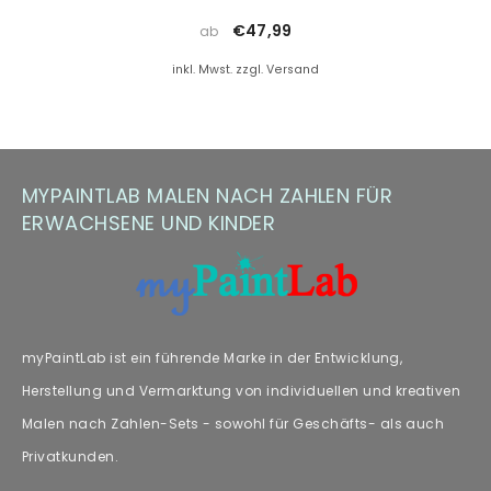
(z. B. Floetrol) oder Sie kontaktieren uns einfach für kostenlosen
Berglandschaft Mit Fluss I 3-
€47,99
ab
Farbersatz.
Teilig
inkl. Mwst. zzgl. Versand
Hinweis zu Farbabweichungen
Manche Kunden haben Fragen zu Farbabweichungen – wir
empfehlen unseren Fachartikel [„
Farbabweichungen
“] zur
MYPAINTLAB MALEN NACH ZAHLEN FÜR
weiteren Lektüre.
ERWACHSENE UND KINDER
myPaintLab ist ein führende Marke in der Entwicklung,
Herstellung und Vermarktung von individuellen und kreativen
Malen nach Zahlen-Sets - sowohl für Geschäfts- als auch
Privatkunden.