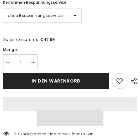
Keilrahmen Bespannungsservice:
€47,99
Zwischensumme:
Menge:
Menge
Menge
verringern
erhöhen
für
für
Malen
Malen
IN DEN WARENKORB
nach
nach
Zahlen
Zahlen
Panorama
Panorama
Malerische
Malerische
Chinesische
Chinesische
Berglandschaft
Berglandschaft
mit
mit
Fluss
Fluss
I
I
3-
3-
teilig
teilig
0 Kunden sehen sich dieses Produkt an