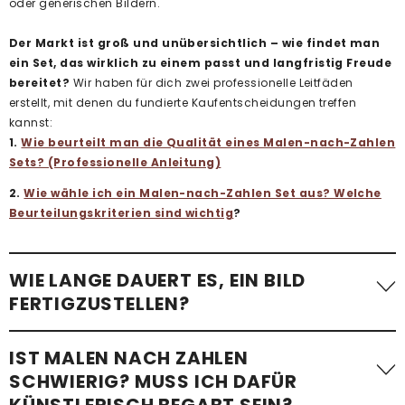
oder generischen Bildern.
Der Markt ist groß und unübersichtlich – wie findet man
ein Set, das wirklich zu einem passt und langfristig Freude
bereitet?
Wir haben für dich zwei professionelle Leitfäden
erstellt, mit denen du fundierte Kaufentscheidungen treffen
kannst:
1.
Wie beurteilt man die Qualität eines Malen-nach-Zahlen
Sets? (Professionelle Anleitung)
2.
Wie wähle ich ein Malen-nach-Zahlen Set aus? Welche
Beurteilungskriterien sind wichtig
?
WIE LANGE DAUERT ES, EIN BILD
FERTIGZUSTELLEN?
Die benötigte Zeit variiert stark. Ein einfaches Malen-nach-
IST MALEN NACH ZAHLEN
Zahlen-Bild mit wenigen Flächen – etwa
ein Kindermotiv –
SCHWIERIG? MUSS ICH DAFÜR
kann in etwa einer Stunde fertiggestellt werden
.
KÜNSTLERISCH BEGABT SEIN?