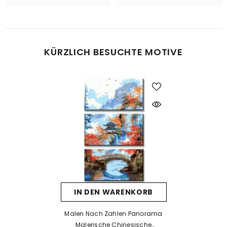
bei Bedarf einfach eine zweite oder dritte Schicht auftragen.
Was tun bei Fehlern beim Malen?
KÜRZLICH BESUCHTE MOTIVE
Kein Problem! Lassen Sie die Farbe vollständig trocknen und
tragen Sie dann eine neue Farbschicht auf. Falls die neue Farbe
die alte nicht überdeckt, kann eine Schicht weiße Farbe als Basis
helfen. Nach dem Trocknen kann die gewünschte Farbe
problemlos aufgetragen werden.
Was tun, wenn die Farbe eintrocknet ist?
Wenn die Farbe zu dick wird oder erste Trocknungsspuren zeigt,
prüfen Sie, ob der Deckel richtig verschlossen ist. Unsere Farben
sind wasserbasiert – mit einem kleinen Tropfen Wasser können
Sie sie vorsichtig wieder verflüssigen. Aber Achtung: zu viel
IN DEN WARENKORB
Wasser kann die Deckkraft beeinträchtigen.
Wenn die Farbe bereits stark eingetrocknet ist, hilft Wasser meist
Malen Nach Zahlen Panorama
nicht mehr. In solchen Fällen empfehlen wir ein Acrylmedium
Malerische Chinesische