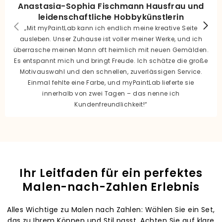
Anastasia-Sophia Fischmann Hausfrau und
leidenschaftliche Hobbykünstlerin
„Mit myPaintLab kann ich endlich meine kreative Seite
ausleben. Unser Zuhause ist voller meiner Werke, und ich
überrasche meinen Mann oft heimlich mit neuen Gemälden.
Es entspannt mich und bringt Freude. Ich schätze die große
Motivauswahl und den schnellen, zuverlässigen Service.
Einmal fehlte eine Farbe, und myPaintLab lieferte sie
innerhalb von zwei Tagen – das nenne ich
Kundenfreundlichkeit!“
Ihr Leitfaden für ein perfektes
Malen-nach-Zahlen Erlebnis
Alles Wichtige zu Malen nach Zahlen: Wählen Sie ein Set,
das zu Ihrem Können und Stil passt. Achten Sie auf klare