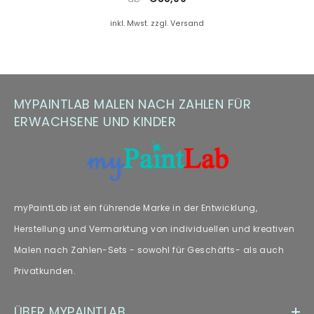
Farbersatz.
inkl. Mwst. zzgl. Versand
Hinweis zu Farbabweichungen
Manche Kunden haben Fragen zu Farbabweichungen – wir
empfehlen unseren Fachartikel [„
Farbabweichungen
“] zur
MYPAINTLAB MALEN NACH ZAHLEN FÜR
weiteren Lektüre.
ERWACHSENE UND KINDER
myPaintLab ist ein führende Marke in der Entwicklung,
Herstellung und Vermarktung von individuellen und kreativen
Malen nach Zahlen-Sets - sowohl für Geschäfts- als auch
Privatkunden.
ÜBER MYPAINTLAB