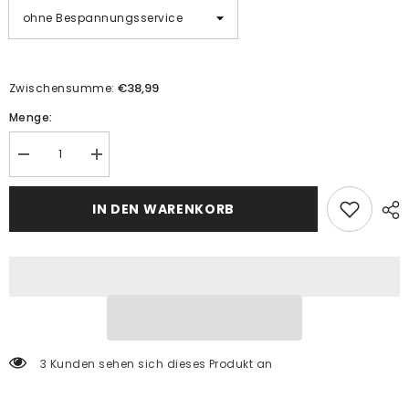
€38,99
Zwischensumme:
Menge:
Menge
Menge
verringern
erhöhen
für
für
Malen
Malen
IN DEN WARENKORB
nach
nach
Zahlen
Zahlen
Panorama
Panorama
Farmland
Farmland
3 Kunden sehen sich dieses Produkt an