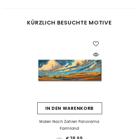
Was tun bei Fehlern beim Malen?
KÜRZLICH BESUCHTE MOTIVE
Kein Problem! Lassen Sie die Farbe vollständig trocknen und
tragen Sie dann eine neue Farbschicht auf. Falls die neue Farbe
die alte nicht überdeckt, kann eine Schicht weiße Farbe als Basis
helfen. Nach dem Trocknen kann die gewünschte Farbe
problemlos aufgetragen werden.
Was tun, wenn die Farbe eintrocknet ist?
Wenn die Farbe zu dick wird oder erste Trocknungsspuren zeigt,
prüfen Sie, ob der Deckel richtig verschlossen ist. Unsere Farben
sind wasserbasiert – mit einem kleinen Tropfen Wasser können
Sie sie vorsichtig wieder verflüssigen. Aber Achtung: zu viel
IN DEN WARENKORB
Wasser kann die Deckkraft beeinträchtigen.
Wenn die Farbe bereits stark eingetrocknet ist, hilft Wasser meist
Malen Nach Zahlen Panorama
nicht mehr. In solchen Fällen empfehlen wir ein Acrylmedium
Farmland
(z. B. Floetrol) oder Sie kontaktieren uns einfach für kostenlosen
€38,99
ab