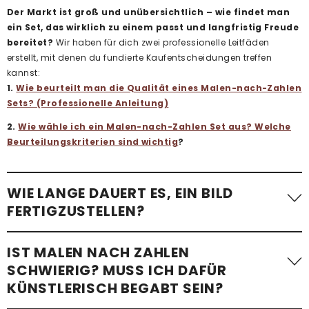
Der Markt ist groß und unübersichtlich – wie findet man
ein Set, das wirklich zu einem passt und langfristig Freude
bereitet?
Wir haben für dich zwei professionelle Leitfäden
erstellt, mit denen du fundierte Kaufentscheidungen treffen
kannst:
1.
Wie beurteilt man die Qualität eines Malen-nach-Zahlen
Sets? (Professionelle Anleitung)
2.
Wie wähle ich ein Malen-nach-Zahlen Set aus? Welche
Beurteilungskriterien sind wichtig
?
WIE LANGE DAUERT ES, EIN BILD
FERTIGZUSTELLEN?
Die benötigte Zeit variiert stark. Ein einfaches Malen-nach-
IST MALEN NACH ZAHLEN
Zahlen-Bild mit wenigen Flächen – etwa
ein Kindermotiv –
SCHWIERIG? MUSS ICH DAFÜR
kann in etwa einer Stunde fertiggestellt werden
.
KÜNSTLERISCH BEGABT SEIN?
Komplexere Motive mit vielen kleinen Flächen, besonders bei
Erwachsenen-Sets im Standardformat, benötigen im