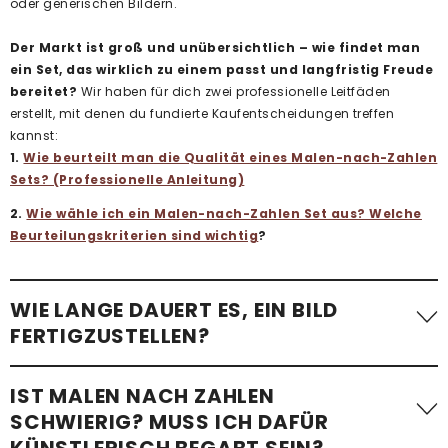
oder generischen Bildern.
Der Markt ist groß und unübersichtlich – wie findet man
ein Set, das wirklich zu einem passt und langfristig Freude
bereitet?
Wir haben für dich zwei professionelle Leitfäden
erstellt, mit denen du fundierte Kaufentscheidungen treffen
kannst:
1.
Wie beurteilt man die Qualität eines Malen-nach-Zahlen
Sets? (Professionelle Anleitung)
2.
Wie wähle ich ein Malen-nach-Zahlen Set aus? Welche
Beurteilungskriterien sind wichtig
?
WIE LANGE DAUERT ES, EIN BILD
FERTIGZUSTELLEN?
Die benötigte Zeit variiert stark. Ein einfaches Malen-nach-
IST MALEN NACH ZAHLEN
Zahlen-Bild mit wenigen Flächen – etwa
ein Kindermotiv –
SCHWIERIG? MUSS ICH DAFÜR
kann in etwa einer Stunde fertiggestellt werden
.
KÜNSTLERISCH BEGABT SEIN?