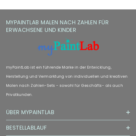
(z. B. Floetrol) oder Sie kontaktieren uns einfach für kostenlosen
Farbersatz.
MYPAINTLAB MALEN NACH ZAHLEN FÜR
Hinweis zu Farbabweichungen
ERWACHSENE UND KINDER
Manche Kunden haben Fragen zu Farbabweichungen – wir
empfehlen unseren Fachartikel [„
Farbabweichungen
“] zur
weiteren Lektüre.
myPaintLab ist ein führende Marke in der Entwicklung,
Herstellung und Vermarktung von individuellen und kreativen
Malen nach Zahlen-Sets - sowohl für Geschäfts- als auch
Privatkunden.
ÜBER MYPAINTLAB
BESTELLABLAUF