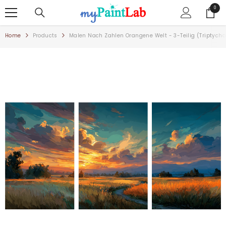
ZUM INHALT SPRINGEN
0
0
Artike
Home
Products
Malen Nach Zahlen Orangene Welt - 3-Teilig (Triptych