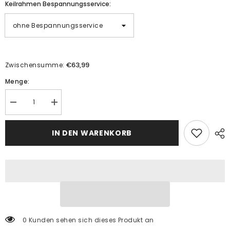
Keilrahmen Bespannungsservice:
€63,99
Zwischensumme:
Menge:
Menge
Menge
verringern
erhöhen
für
für
Malen
Malen
IN DEN WARENKORB
nach
nach
Zahlen
Zahlen
orangene
orangene
Welt
Welt
-
-
3-
3-
teilig
teilig
(Triptychon)-
(Triptychon)-
SS-
SS-
106-
106-
3-
3-
0 Kunden sehen sich dieses Produkt an
teilig
teilig