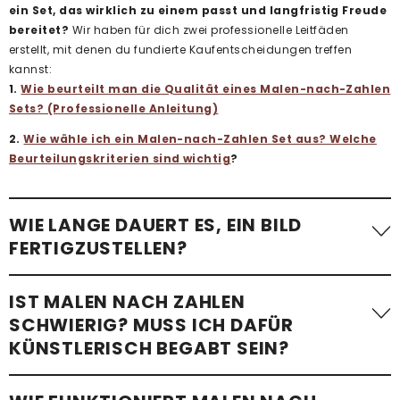
ein Set, das wirklich zu einem passt und langfristig Freude
bereitet?
Wir haben für dich zwei professionelle Leitfäden
erstellt, mit denen du fundierte Kaufentscheidungen treffen
kannst:
1.
Wie beurteilt man die Qualität eines Malen-nach-Zahlen
Sets? (Professionelle Anleitung)
2.
Wie wähle ich ein Malen-nach-Zahlen Set aus? Welche
Beurteilungskriterien sind wichtig
?
WIE LANGE DAUERT ES, EIN BILD
FERTIGZUSTELLEN?
Die benötigte Zeit variiert stark. Ein einfaches Malen-nach-
IST MALEN NACH ZAHLEN
Zahlen-Bild mit wenigen Flächen – etwa
ein Kindermotiv –
SCHWIERIG? MUSS ICH DAFÜR
kann in etwa einer Stunde fertiggestellt werden
.
KÜNSTLERISCH BEGABT SEIN?
Komplexere Motive mit vielen kleinen Flächen, besonders bei
Erwachsenen-Sets im Standardformat, benötigen im
Schnitt 24 bis 48 Stunden
. Wir empfehlen, im eigenen Tempo
Überhaupt nicht!
Mit unseren Malen-nach-Zahlen-Sets ist