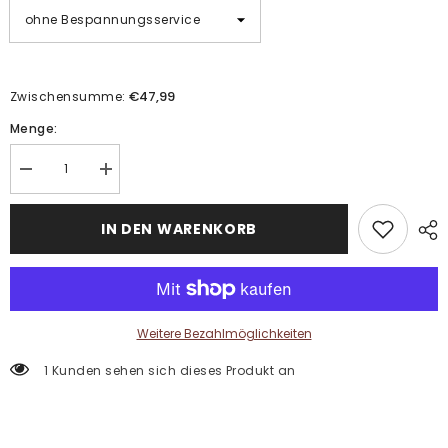
€47,99
Zwischensumme:
Menge:
Menge
Menge
verringern
erhöhen
für
für
Malen
Malen
IN DEN WARENKORB
nach
nach
Zahlen
Zahlen
Natur
Natur
Kunst
Kunst
Boot
Boot
am
am
See
See
Weitere Bezahlmöglichkeiten
I
I
3-
3-
1 Kunden sehen sich dieses Produkt an
teilig
teilig