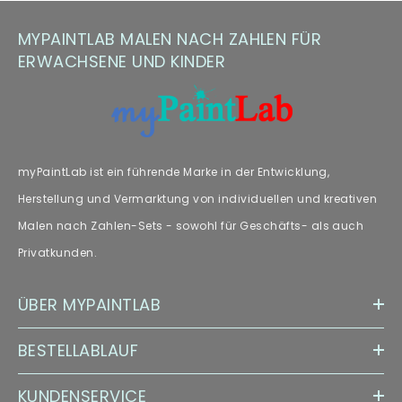
Hinweis zu Farbabweichungen
MYPAINTLAB MALEN NACH ZAHLEN FÜR
ERWACHSENE UND KINDER
Manche Kunden haben Fragen zu Farbabweichungen – wir
empfehlen unseren Fachartikel [„
Farbabweichungen
“] zur
weiteren Lektüre.
myPaintLab ist ein führende Marke in der Entwicklung,
Herstellung und Vermarktung von individuellen und kreativen
Malen nach Zahlen-Sets - sowohl für Geschäfts- als auch
Privatkunden.
ÜBER MYPAINTLAB
BESTELLABLAUF
KUNDENSERVICE