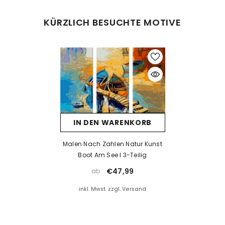
Was tun bei Fehlern beim Malen?
KÜRZLICH BESUCHTE MOTIVE
Kein Problem! Lassen Sie die Farbe vollständig trocknen und
tragen Sie dann eine neue Farbschicht auf. Falls die neue Farbe
die alte nicht überdeckt, kann eine Schicht weiße Farbe als Basis
helfen. Nach dem Trocknen kann die gewünschte Farbe
problemlos aufgetragen werden.
Was tun, wenn die Farbe eintrocknet ist?
Wenn die Farbe zu dick wird oder erste Trocknungsspuren zeigt,
IN DEN WARENKORB
prüfen Sie, ob der Deckel richtig verschlossen ist. Unsere Farben
sind wasserbasiert – mit einem kleinen Tropfen Wasser können
Malen Nach Zahlen Natur Kunst
Sie sie vorsichtig wieder verflüssigen. Aber Achtung: zu viel
Boot Am See I 3-Teilig
Wasser kann die Deckkraft beeinträchtigen.
€47,99
ab
Wenn die Farbe bereits stark eingetrocknet ist, hilft Wasser meist
inkl. Mwst. zzgl. Versand
nicht mehr. In solchen Fällen empfehlen wir ein Acrylmedium
(z. B. Floetrol) oder Sie kontaktieren uns einfach für kostenlosen
Farbersatz.