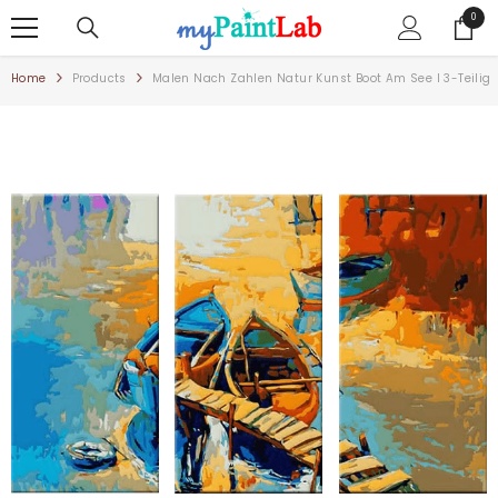
ZUM INHALT SPRINGEN
0
0
Artike
Home
Products
Malen Nach Zahlen Natur Kunst Boot Am See I 3-Teilig