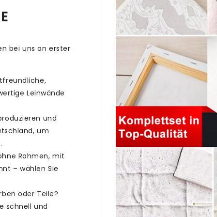
CE
n bei uns an erster
freundliche,
hwertige Leinwände
produzieren und
utschland, um
.
ohne Rahmen, mit
nt – wählen Sie
rben oder Teile?
e schnell und