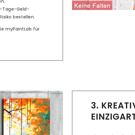
en.
4-Tage-Geld-
isiko bestellen.
Sie myPaintLab für
3. KREAT
EINZIGAR