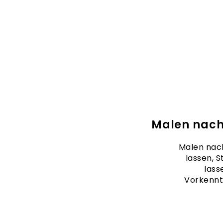
Malen nach
Malen nach
lassen, S
lass
Vorkennt