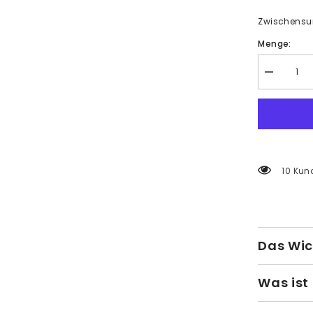
Zwischens
Menge:
Menge
verringern
für
Malen
nach
Zahlen
Eiffelturm
Paris
11 Kun
Das Wic
Was ist