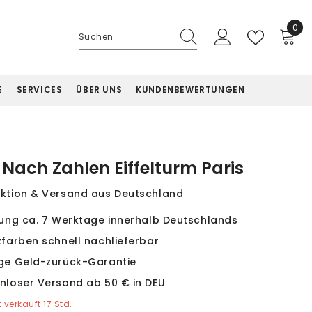
0
0
Artik
E
SERVICES
ÜBER UNS
KUNDENBEWERTUNGEN
Nach Zahlen Eiffelturm Paris
ktion & Versand aus Deutschland
rung ca. 7 Werktage innerhalb Deutschlands
zfarben schnell nachlieferbar
ge Geld-zurück-Garantie
nloser Versand ab 50 € in DEU
t verkauft
17
Std.