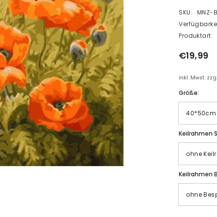
SKU:
MNZ-B
Verfügbarkei
Produktart:
€19,99
inkl. Mwst. zz
Größe:
Keilrahmen S
Keilrahmen 