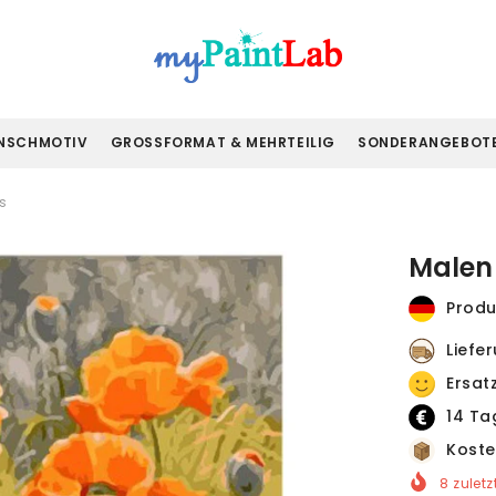
NSCHMOTIV
GROSSFORMAT & MEHRTEILIG
SONDERANGEBOT
s
Malen 
Produ
Liefe
Ersat
14 Ta
Koste
8
zuletz