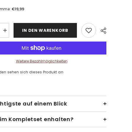
€19,99
umme:
IN DEN WARENKORB
Menge
erhöhen
für
Malen
nach
Zahlen
Eiffelturm
Weitere Bezahlmöglichkeiten
Paris
den sehen sich dieses Produkt an
htigste auf einem Blick
 im Kompletset enhalten?