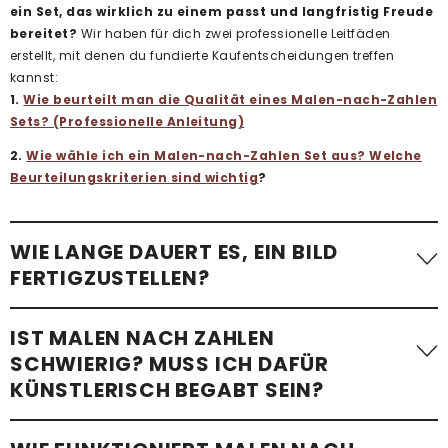
ein Set, das wirklich zu einem passt und langfristig Freude
bereitet?
Wir haben für dich zwei professionelle Leitfäden
erstellt, mit denen du fundierte Kaufentscheidungen treffen
kannst:
1.
Wie beurteilt man die Qualität eines Malen-nach-Zahlen
Sets? (Professionelle Anleitung)
2.
Wie wähle ich ein Malen-nach-Zahlen Set aus? Welche
Beurteilungskriterien sind wichtig
?
WIE LANGE DAUERT ES, EIN BILD
FERTIGZUSTELLEN?
Die benötigte Zeit variiert stark. Ein einfaches Malen-nach-
IST MALEN NACH ZAHLEN
Zahlen-Bild mit wenigen Flächen – etwa
ein Kindermotiv –
SCHWIERIG? MUSS ICH DAFÜR
kann in etwa einer Stunde fertiggestellt werden
.
KÜNSTLERISCH BEGABT SEIN?
Komplexere Motive mit vielen kleinen Flächen, besonders bei
Erwachsenen-Sets im Standardformat, benötigen im
Schnitt 24 bis 48 Stunden
. Wir empfehlen, im eigenen Tempo
Überhaupt nicht!
Mit unseren Malen-nach-Zahlen-Sets ist