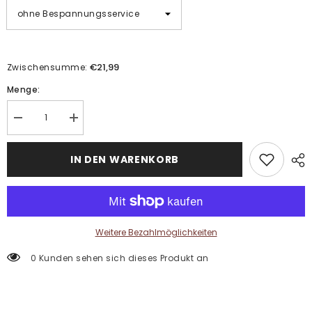
€21,99
Zwischensumme:
Menge:
Menge
Menge
verringern
erhöhen
für
für
Malen
Malen
IN DEN WARENKORB
nach
nach
Zahlen
Zahlen
Kunst
Kunst
Venedig
Venedig
Ansichten
Ansichten
Weitere Bezahlmöglichkeiten
0 Kunden sehen sich dieses Produkt an