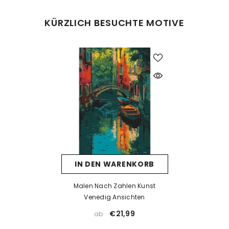
Was tun bei Fehlern beim Malen?
KÜRZLICH BESUCHTE MOTIVE
Kein Problem! Lassen Sie die Farbe vollständig trocknen und
tragen Sie dann eine neue Farbschicht auf. Falls die neue Farbe
die alte nicht überdeckt, kann eine Schicht weiße Farbe als Basis
helfen. Nach dem Trocknen kann die gewünschte Farbe
problemlos aufgetragen werden.
Was tun, wenn die Farbe eintrocknet ist?
Wenn die Farbe zu dick wird oder erste Trocknungsspuren zeigt,
prüfen Sie, ob der Deckel richtig verschlossen ist. Unsere Farben
sind wasserbasiert – mit einem kleinen Tropfen Wasser können
Sie sie vorsichtig wieder verflüssigen. Aber Achtung: zu viel
IN DEN WARENKORB
Wasser kann die Deckkraft beeinträchtigen.
Wenn die Farbe bereits stark eingetrocknet ist, hilft Wasser meist
Malen Nach Zahlen Kunst
nicht mehr. In solchen Fällen empfehlen wir ein Acrylmedium
Venedig Ansichten
(z. B. Floetrol) oder Sie kontaktieren uns einfach für kostenlosen
€21,99
ab
Farbersatz.