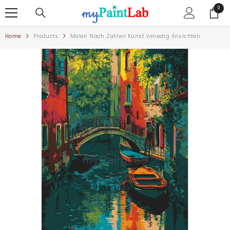
ZUM INHALT SPRINGEN
0
0
Artike
Home
Products
Malen Nach Zahlen Kunst Venedig Ansichten