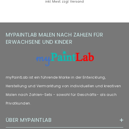
inkl. Mwst. zzgl. Versand
Hinweis zu Farbabweichungen
Manche Kunden haben Fragen zu Farbabweichungen – wir
empfehlen unseren Fachartikel [„
Farbabweichungen
“] zur
MYPAINTLAB MALEN NACH ZAHLEN FÜR
weiteren Lektüre.
ERWACHSENE UND KINDER
myPaintLab ist ein führende Marke in der Entwicklung,
Herstellung und Vermarktung von individuellen und kreativen
Malen nach Zahlen-Sets - sowohl für Geschäfts- als auch
Privatkunden.
ÜBER MYPAINTLAB