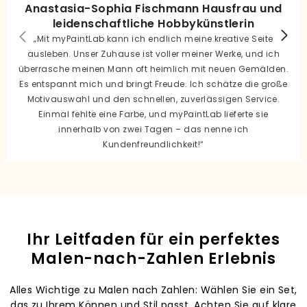
Anastasia-Sophia Fischmann Hausfrau und
leidenschaftliche Hobbykünstlerin
„Mit myPaintLab kann ich endlich meine kreative Seite
ausleben. Unser Zuhause ist voller meiner Werke, und ich
überrasche meinen Mann oft heimlich mit neuen Gemälden.
Es entspannt mich und bringt Freude. Ich schätze die große
Motivauswahl und den schnellen, zuverlässigen Service.
Einmal fehlte eine Farbe, und myPaintLab lieferte sie
innerhalb von zwei Tagen – das nenne ich
Kundenfreundlichkeit!“
Ihr Leitfaden für ein perfektes
Malen-nach-Zahlen Erlebnis
Alles Wichtige zu Malen nach Zahlen: Wählen Sie ein Set,
das zu Ihrem Können und Stil passt. Achten Sie auf klare