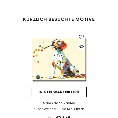
Was tun bei Fehlern beim Malen?
KÜRZLICH BESUCHTE MOTIVE
Kein Problem! Lassen Sie die Farbe vollständig trocknen und
tragen Sie dann eine neue Farbschicht auf. Falls die neue Farbe
die alte nicht überdeckt, kann eine Schicht weiße Farbe als Basis
helfen. Nach dem Trocknen kann die gewünschte Farbe
problemlos aufgetragen werden.
Was tun, wenn die Farbe eintrocknet ist?
Wenn die Farbe zu dick wird oder erste Trocknungsspuren zeigt,
prüfen Sie, ob der Deckel richtig verschlossen ist. Unsere Farben
sind wasserbasiert – mit einem kleinen Tropfen Wasser können
Sie sie vorsichtig wieder verflüssigen. Aber Achtung: zu viel
IN DEN WARENKORB
Wasser kann die Deckkraft beeinträchtigen.
Wenn die Farbe bereits stark eingetrocknet ist, hilft Wasser meist
Malen Nach Zahlen
nicht mehr. In solchen Fällen empfehlen wir ein Acrylmedium
Kunst Weisser Hund Mit Bunten
(z. B. Floetrol) oder Sie kontaktieren uns einfach für kostenlosen
Punkten II
€20,99
ab