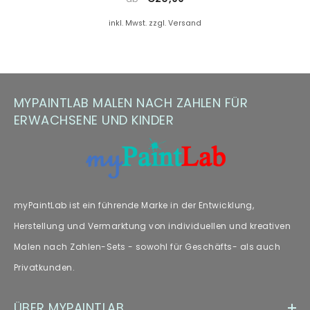
Farbersatz.
inkl. Mwst. zzgl. Versand
Hinweis zu Farbabweichungen
Manche Kunden haben Fragen zu Farbabweichungen – wir
empfehlen unseren Fachartikel [„
Farbabweichungen
“] zur
MYPAINTLAB MALEN NACH ZAHLEN FÜR
weiteren Lektüre.
ERWACHSENE UND KINDER
myPaintLab ist ein führende Marke in der Entwicklung,
Herstellung und Vermarktung von individuellen und kreativen
Malen nach Zahlen-Sets - sowohl für Geschäfts- als auch
Privatkunden.
ÜBER MYPAINTLAB