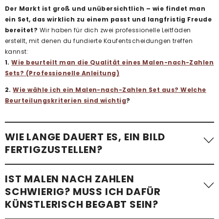
Der Markt ist groß und unübersichtlich – wie findet man
ein Set, das wirklich zu einem passt und langfristig Freude
bereitet?
Wir haben für dich zwei professionelle Leitfäden
erstellt, mit denen du fundierte Kaufentscheidungen treffen
kannst:
1.
Wie beurteilt man die Qualität eines Malen-nach-Zahlen
Sets? (Professionelle Anleitung)
2.
Wie wähle ich ein Malen-nach-Zahlen Set aus? Welche
Beurteilungskriterien sind wichtig
?
WIE LANGE DAUERT ES, EIN BILD
FERTIGZUSTELLEN?
Die benötigte Zeit variiert stark. Ein einfaches Malen-nach-
IST MALEN NACH ZAHLEN
Zahlen-Bild mit wenigen Flächen – etwa
ein Kindermotiv –
SCHWIERIG? MUSS ICH DAFÜR
kann in etwa einer Stunde fertiggestellt werden
.
KÜNSTLERISCH BEGABT SEIN?
Komplexere Motive mit vielen kleinen Flächen, besonders bei
Erwachsenen-Sets im Standardformat, benötigen im