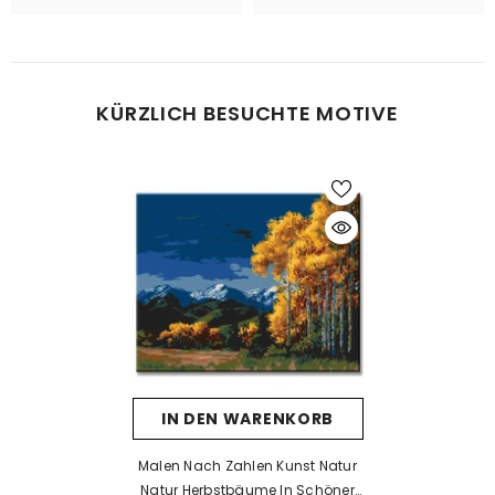
bei Bedarf einfach eine zweite oder dritte Schicht auftragen.
Was tun bei Fehlern beim Malen?
KÜRZLICH BESUCHTE MOTIVE
Kein Problem! Lassen Sie die Farbe vollständig trocknen und
tragen Sie dann eine neue Farbschicht auf. Falls die neue Farbe
die alte nicht überdeckt, kann eine Schicht weiße Farbe als Basis
helfen. Nach dem Trocknen kann die gewünschte Farbe
problemlos aufgetragen werden.
Was tun, wenn die Farbe eintrocknet ist?
Wenn die Farbe zu dick wird oder erste Trocknungsspuren zeigt,
prüfen Sie, ob der Deckel richtig verschlossen ist. Unsere Farben
sind wasserbasiert – mit einem kleinen Tropfen Wasser können
Sie sie vorsichtig wieder verflüssigen. Aber Achtung: zu viel
IN DEN WARENKORB
Wasser kann die Deckkraft beeinträchtigen.
Wenn die Farbe bereits stark eingetrocknet ist, hilft Wasser meist
Malen Nach Zahlen Kunst Natur
nicht mehr. In solchen Fällen empfehlen wir ein Acrylmedium
Natur Herbstbäume In Schöner