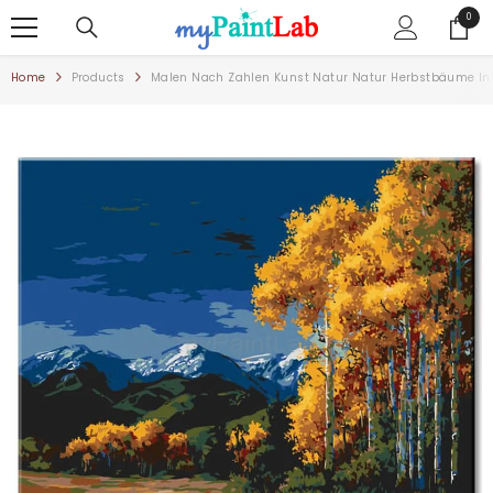
ZUM INHALT SPRINGEN
0
0
Artike
Home
Products
Malen Nach Zahlen Kunst Natur Natur Herbstbäume In