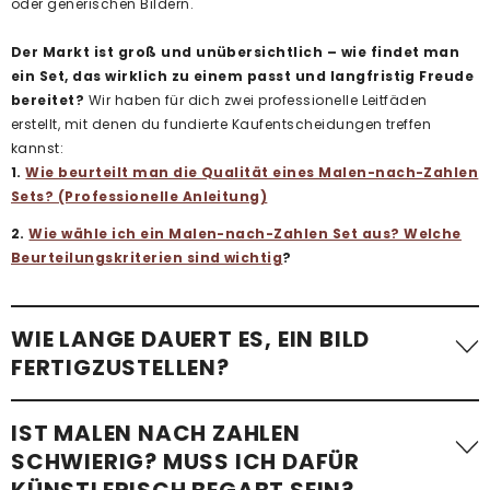
oder generischen Bildern.
Der Markt ist groß und unübersichtlich – wie findet man
ein Set, das wirklich zu einem passt und langfristig Freude
bereitet?
Wir haben für dich zwei professionelle Leitfäden
erstellt, mit denen du fundierte Kaufentscheidungen treffen
kannst:
1.
Wie beurteilt man die Qualität eines Malen-nach-Zahlen
Sets? (Professionelle Anleitung)
2.
Wie wähle ich ein Malen-nach-Zahlen Set aus? Welche
Beurteilungskriterien sind wichtig
?
WIE LANGE DAUERT ES, EIN BILD
FERTIGZUSTELLEN?
Die benötigte Zeit variiert stark. Ein einfaches Malen-nach-
IST MALEN NACH ZAHLEN
Zahlen-Bild mit wenigen Flächen – etwa
ein Kindermotiv –
SCHWIERIG? MUSS ICH DAFÜR
kann in etwa einer Stunde fertiggestellt werden
.
KÜNSTLERISCH BEGABT SEIN?