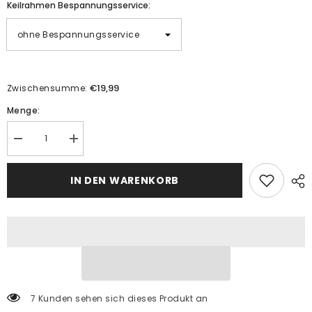
Keilrahmen Bespannungsservice:
€19,99
Zwischensumme:
Menge:
Menge
Menge
verringern
erhöhen
für
für
Malen
Malen
IN DEN WARENKORB
nach
nach
Zahlen
Zahlen
Kunst
Kunst
Natur
Natur
Natur
Natur
Herbstbäume
Herbstbäume
in
in
schöner
schöner
Landschaft
Landschaft
7 Kunden sehen sich dieses Produkt an