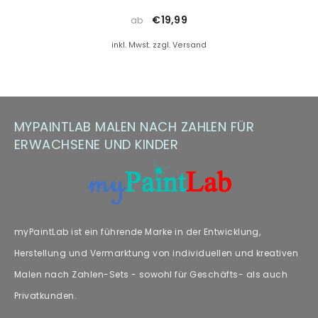
(z. B. Floetrol) oder Sie kontaktieren uns einfach für kostenlosen
Landschaft
€19,99
ab
Farbersatz.
inkl. Mwst. zzgl. Versand
Hinweis zu Farbabweichungen
Manche Kunden haben Fragen zu Farbabweichungen – wir
empfehlen unseren Fachartikel [„
Farbabweichungen
“] zur
MYPAINTLAB MALEN NACH ZAHLEN FÜR
weiteren Lektüre.
ERWACHSENE UND KINDER
myPaintLab ist ein führende Marke in der Entwicklung,
Herstellung und Vermarktung von individuellen und kreativen
Malen nach Zahlen-Sets - sowohl für Geschäfts- als auch
Privatkunden.