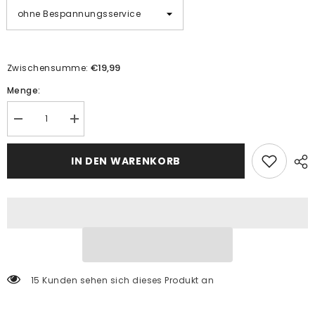
€19,99
Zwischensumme:
Menge:
Menge
Menge
verringern
erhöhen
für
für
Malen
Malen
IN DEN WARENKORB
nach
nach
Zahlen
Zahlen
Kunst
Kunst
Island
Island
Landschaft
Landschaft
15 Kunden sehen sich dieses Produkt an