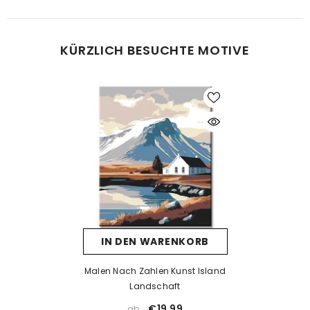
Was tun bei Fehlern beim Malen?
KÜRZLICH BESUCHTE MOTIVE
Kein Problem! Lassen Sie die Farbe vollständig trocknen und
tragen Sie dann eine neue Farbschicht auf. Falls die neue Farbe
die alte nicht überdeckt, kann eine Schicht weiße Farbe als Basis
helfen. Nach dem Trocknen kann die gewünschte Farbe
problemlos aufgetragen werden.
Was tun, wenn die Farbe eintrocknet ist?
Wenn die Farbe zu dick wird oder erste Trocknungsspuren zeigt,
prüfen Sie, ob der Deckel richtig verschlossen ist. Unsere Farben
sind wasserbasiert – mit einem kleinen Tropfen Wasser können
Sie sie vorsichtig wieder verflüssigen. Aber Achtung: zu viel
IN DEN WARENKORB
Wasser kann die Deckkraft beeinträchtigen.
Wenn die Farbe bereits stark eingetrocknet ist, hilft Wasser meist
Malen Nach Zahlen Kunst Island
nicht mehr. In solchen Fällen empfehlen wir ein Acrylmedium
Landschaft
(z. B. Floetrol) oder Sie kontaktieren uns einfach für kostenlosen
€19,99
ab