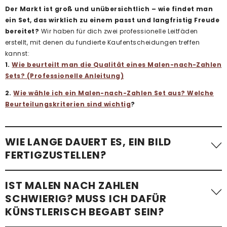
Der Markt ist groß und unübersichtlich – wie findet man
ein Set, das wirklich zu einem passt und langfristig Freude
bereitet?
Wir haben für dich zwei professionelle Leitfäden
erstellt, mit denen du fundierte Kaufentscheidungen treffen
kannst:
1.
Wie beurteilt man die Qualität eines Malen-nach-Zahlen
Sets? (Professionelle Anleitung)
2.
Wie wähle ich ein Malen-nach-Zahlen Set aus? Welche
Beurteilungskriterien sind wichtig
?
WIE LANGE DAUERT ES, EIN BILD
FERTIGZUSTELLEN?
Die benötigte Zeit variiert stark. Ein einfaches Malen-nach-
IST MALEN NACH ZAHLEN
Zahlen-Bild mit wenigen Flächen – etwa
ein Kindermotiv –
SCHWIERIG? MUSS ICH DAFÜR
kann in etwa einer Stunde fertiggestellt werden
.
KÜNSTLERISCH BEGABT SEIN?
Komplexere Motive mit vielen kleinen Flächen, besonders bei
Erwachsenen-Sets im Standardformat, benötigen im