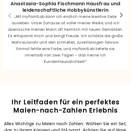
Anastasia-Sophia Fischmann Hausfrau und
leidenschaftliche Hobbykünstlerin
„Mit myPaintLab kann ich endlich meine kreative Seite
ausleben. Unser Zuhause ist voller meiner Werke, und ich
überrasche meinen Mann oft heimlich mit neuen Gemälden.
Es entspannt mich und bringt Freude. Ich schätze die große
Motivauswahl und den schnellen, zuverlässigen Service.
Einmal fehlte eine Farbe, und myPaintLab lieferte sie
innerhalb von zwei Tagen – das nenne ich
Kundenfreundlichkeit!“
Ihr Leitfaden für ein perfektes
Malen-nach-Zahlen Erlebnis
Alles Wichtige zu Malen nach Zahlen: Wählen Sie ein Set,
das zu Ihrem Können und Stil passt. Achten Sie auf klare