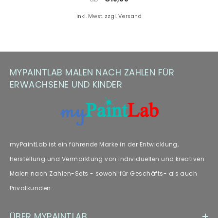
Farbersatz.
inkl. Mwst. zzgl. Versand
Hinweis zu Farbabweichungen
Manche Kunden haben Fragen zu Farbabweichungen – wir
empfehlen unseren Fachartikel [„
Farbabweichungen
“] zur
MYPAINTLAB MALEN NACH ZAHLEN FÜR
weiteren Lektüre.
ERWACHSENE UND KINDER
myPaintLab ist ein führende Marke in der Entwicklung,
Herstellung und Vermarktung von individuellen und kreativen
Malen nach Zahlen-Sets - sowohl für Geschäfts- als auch
Privatkunden.
ÜBER MYPAINTLAB