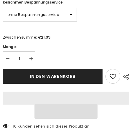
Keilrahmen Bespannungsservice:
€21,99
Zwischensumme:
Menge:
Menge
Menge
verringern
erhöhen
für
für
Malen
Malen
IN DEN WARENKORB
nach
nach
Zahlen
Zahlen
Kunst
Kunst
Blau-
Blau-
weiße
weiße
Silhouette
Silhouette
einer
einer
sitzenden
sitzenden
Frau
Frau
10 Kunden sehen sich dieses Produkt an