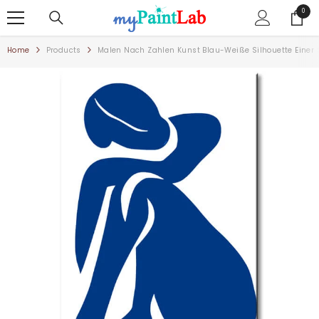
ZUM INHALT SPRINGEN
0
0
Artike
Home
Products
Malen Nach Zahlen Kunst Blau-Weiße Silhouette Einer 