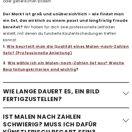
oder generischen Bildern.
Der Markt ist groß und unübersichtlich – wie findet man
ein Set, das wirklich zu einem passt und langfristig Freude
bereitet?
Wir haben für dich zwei professionelle Leitfäden
erstellt, mit denen du fundierte Kaufentscheidungen treffen
kannst:
1.
Wie beurteilt man die Qualität eines Malen-nach-Zahlen
Sets? (Professionelle Anleitung)
2.
Wie wähle ich ein Malen-nach-Zahlen Set aus? Welche
Beurteilungskriterien sind wichtig
?
WIE LANGE DAUERT ES, EIN BILD
FERTIGZUSTELLEN?
Die benötigte Zeit variiert stark. Ein einfaches Malen-nach-
IST MALEN NACH ZAHLEN
Zahlen-Bild mit wenigen Flächen – etwa
ein Kindermotiv –
SCHWIERIG? MUSS ICH DAFÜR
kann in etwa einer Stunde fertiggestellt werden
.
KÜNSTLERISCH BEGABT SEIN?