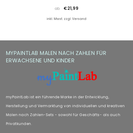
(z. B. Floetrol) oder Sie kontaktieren uns einfach für kostenlosen
Frau
€21,99
ab
Farbersatz.
inkl. Mwst. zzgl. Versand
Hinweis zu Farbabweichungen
Manche Kunden haben Fragen zu Farbabweichungen – wir
empfehlen unseren Fachartikel [„
Farbabweichungen
“] zur
MYPAINTLAB MALEN NACH ZAHLEN FÜR
weiteren Lektüre.
ERWACHSENE UND KINDER
myPaintLab ist ein führende Marke in der Entwicklung,
Herstellung und Vermarktung von individuellen und kreativen
Malen nach Zahlen-Sets - sowohl für Geschäfts- als auch
Privatkunden.