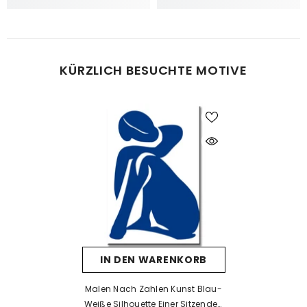
bei Bedarf einfach eine zweite oder dritte Schicht auftragen.
Was tun bei Fehlern beim Malen?
KÜRZLICH BESUCHTE MOTIVE
Kein Problem! Lassen Sie die Farbe vollständig trocknen und
tragen Sie dann eine neue Farbschicht auf. Falls die neue Farbe
die alte nicht überdeckt, kann eine Schicht weiße Farbe als Basis
helfen. Nach dem Trocknen kann die gewünschte Farbe
problemlos aufgetragen werden.
Was tun, wenn die Farbe eintrocknet ist?
Wenn die Farbe zu dick wird oder erste Trocknungsspuren zeigt,
prüfen Sie, ob der Deckel richtig verschlossen ist. Unsere Farben
sind wasserbasiert – mit einem kleinen Tropfen Wasser können
Sie sie vorsichtig wieder verflüssigen. Aber Achtung: zu viel
IN DEN WARENKORB
Wasser kann die Deckkraft beeinträchtigen.
Wenn die Farbe bereits stark eingetrocknet ist, hilft Wasser meist
Malen Nach Zahlen Kunst Blau-
nicht mehr. In solchen Fällen empfehlen wir ein Acrylmedium
Weiße Silhouette Einer Sitzenden