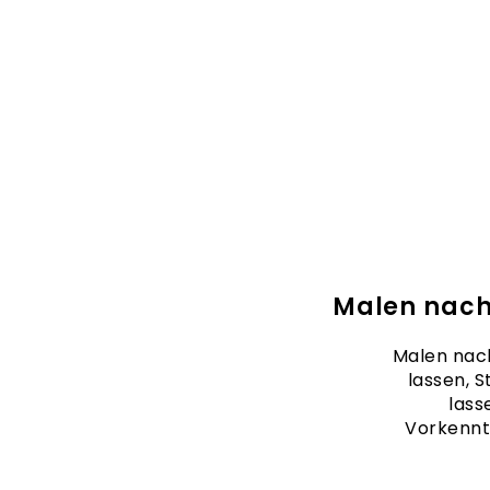
Malen nach
Malen nach
lassen, S
lass
Vorkennt