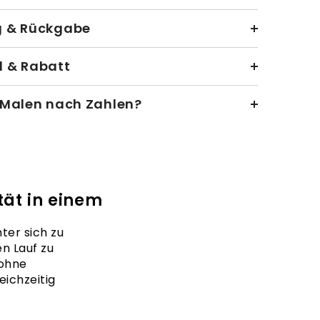
g & Rückgabe
 & Rabatt
 Malen nach Zahlen?
ät in einem
ter sich zu
en Lauf zu
 ohne
ichzeitig