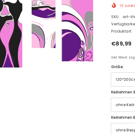
10
zulet
SKU:
art-li
Verfügbarkei
Produktart:
€89,99
inkl. Mwst. zz
Größe:
Keilrahmen S
Keilrahmen 