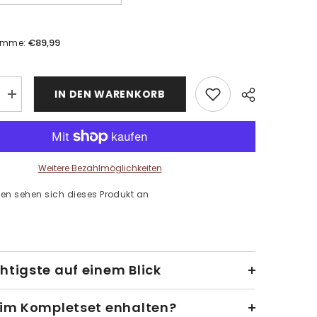
€89,99
umme:
IN DEN WARENKORB
Menge
erhöhen
für
Malen
nach
Zahlen
Kunst
Weitere Bezahlmöglichkeiten
Bild
art-
en sehen sich dieses Produkt an
life-
021-
5-
teilig
htigste auf einem Blick
 im Kompletset enhalten?