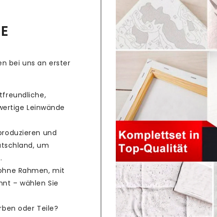
CE
n bei uns an erster
freundliche,
hwertige Leinwände
produzieren und
utschland, um
.
ohne Rahmen, mit
nt – wählen Sie
rben oder Teile?