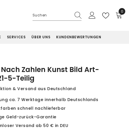
0
0
Artik
E
SERVICES
ÜBER UNS
KUNDENBEWERTUNGEN
Nach Zahlen Kunst Bild Art-
21-5-Teilig
ktion & Versand aus Deutschland
rung ca. 7 Werktage innerhalb Deutschlands
zfarben schnell nachlieferbar
ge Geld-zurück-Garantie
nloser Versand ab 50 € in DEU