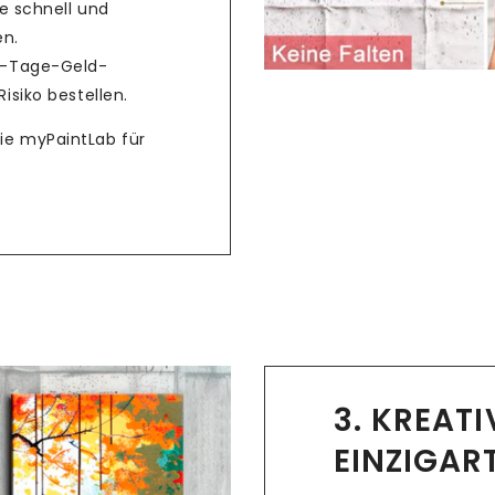
e schnell und
en.
4-Tage-Geld-
isiko bestellen.
Sie myPaintLab für
3. KREAT
EINZIGAR