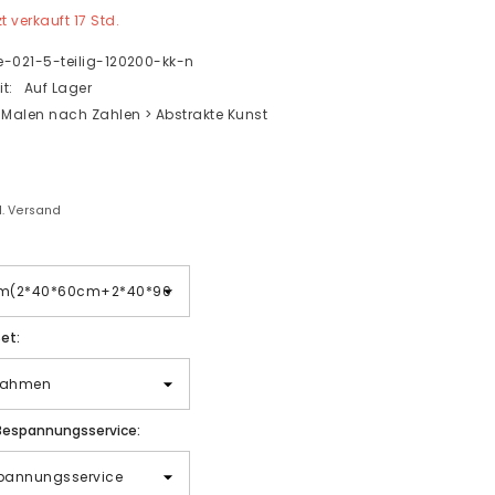
zt verkauft
17
Std.
fe-021-5-teilig-120200-kk-n
t:
Auf Lager
Malen nach Zahlen > Abstrakte Kunst
gl. Versand
et:
Bespannungsservice: