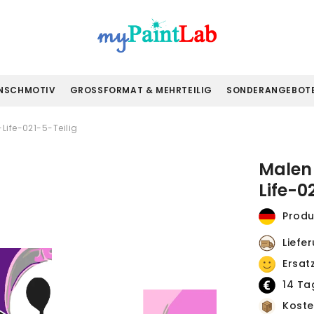
NSCHMOTIV
GROSSFORMAT & MEHRTEILIG
SONDERANGEBOT
Life-021-5-Teilig
Malen 
Life-0
Produ
Liefe
Ersat
14 Ta
Koste