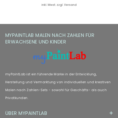
Farbersatz.
inkl. Mwst. zzgl. Versand
Hinweis zu Farbabweichungen
Manche Kunden haben Fragen zu Farbabweichungen – wir
MYPAINTLAB MALEN NACH ZAHLEN FÜR
empfehlen unseren Fachartikel [„
Farbabweichungen
“] zur
weiteren Lektüre.
ERWACHSENE UND KINDER
myPaintLab ist ein führende Marke in der Entwicklung,
Herstellung und Vermarktung von individuellen und kreativen
Malen nach Zahlen-Sets - sowohl für Geschäfts- als auch
Privatkunden.
ÜBER MYPAINTLAB