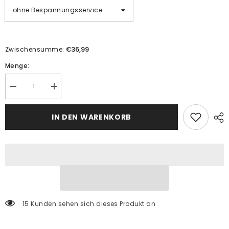
€36,99
Zwischensumme:
Menge:
Menge
Menge
verringern
erhöhen
für
für
Malen
Malen
IN DEN WARENKORB
nach
nach
Zahlen
Zahlen
Kunst
Kunst
Abstrakt
Abstrakt
Kunst
Kunst
Sternennacht
Sternennacht
zweiteilig
zweiteilig
15 Kunden sehen sich dieses Produkt an