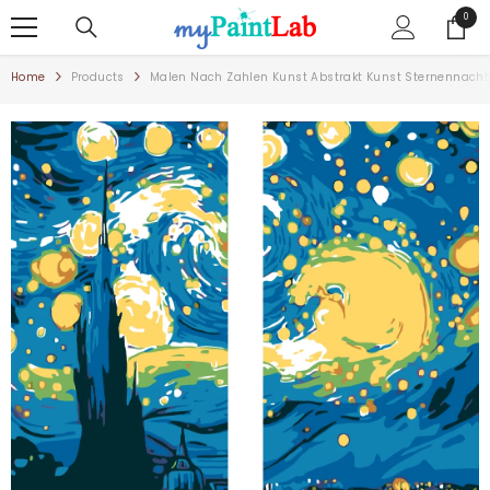
ZUM INHALT SPRINGEN
0
0
Artike
Home
Products
Malen Nach Zahlen Kunst Abstrakt Kunst Sternennacht 