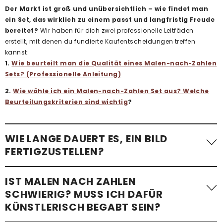
Der Markt ist groß und unübersichtlich – wie findet man
ein Set, das wirklich zu einem passt und langfristig Freude
bereitet?
Wir haben für dich zwei professionelle Leitfäden
erstellt, mit denen du fundierte Kaufentscheidungen treffen
kannst:
1.
Wie beurteilt man die Qualität eines Malen-nach-Zahlen
Sets? (Professionelle Anleitung)
2.
Wie wähle ich ein Malen-nach-Zahlen Set aus? Welche
Beurteilungskriterien sind wichtig
?
WIE LANGE DAUERT ES, EIN BILD
FERTIGZUSTELLEN?
Die benötigte Zeit variiert stark. Ein einfaches Malen-nach-
IST MALEN NACH ZAHLEN
Zahlen-Bild mit wenigen Flächen – etwa
ein Kindermotiv –
SCHWIERIG? MUSS ICH DAFÜR
kann in etwa einer Stunde fertiggestellt werden
.
KÜNSTLERISCH BEGABT SEIN?
Komplexere Motive mit vielen kleinen Flächen, besonders bei
Erwachsenen-Sets im Standardformat, benötigen im