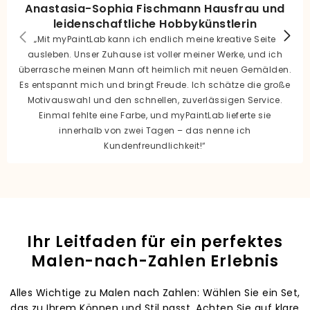
Anastasia-Sophia Fischmann Hausfrau und
leidenschaftliche Hobbykünstlerin
„Mit myPaintLab kann ich endlich meine kreative Seite
ausleben. Unser Zuhause ist voller meiner Werke, und ich
überrasche meinen Mann oft heimlich mit neuen Gemälden.
Es entspannt mich und bringt Freude. Ich schätze die große
Motivauswahl und den schnellen, zuverlässigen Service.
Einmal fehlte eine Farbe, und myPaintLab lieferte sie
innerhalb von zwei Tagen – das nenne ich
Kundenfreundlichkeit!“
Ihr Leitfaden für ein perfektes
Malen-nach-Zahlen Erlebnis
Alles Wichtige zu Malen nach Zahlen: Wählen Sie ein Set,
das zu Ihrem Können und Stil passt. Achten Sie auf klare