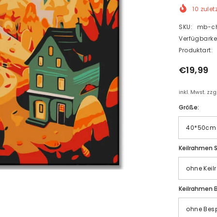
10
zulet
SKU:
mb-ch
Verfügbarkei
Produktart:
€19,99
inkl. Mwst. zz
Größe:
Keilrahmen S
Keilrahmen 