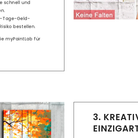
e schnell und
en.
4-Tage-Geld-
isiko bestellen.
Sie myPaintLab für
3. KREAT
EINZIGAR