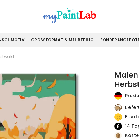
NSCHMOTIV
GROSSFORMAT & MEHRTEILIG
SONDERANGEBOT
bstwald
Malen
Herbs
Produ
Liefe
Ersat
14 Ta
Koste