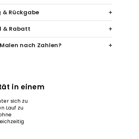
g & Rückgabe
 & Rabatt
 Malen nach Zahlen?
ät in einem
ter sich zu
en Lauf zu
 ohne
ichzeitig