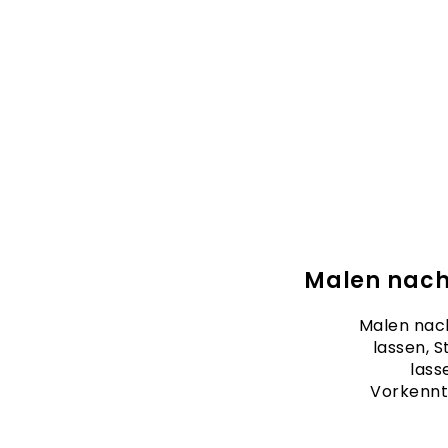
Malen nach
Malen nach
lassen, S
lass
Vorkennt