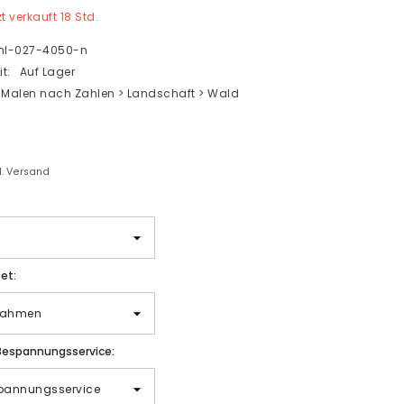
zt verkauft
18
Std.
l-027-4050-n
t:
Auf Lager
Malen nach Zahlen > Landschaft > Wald
gl. Versand
et:
Bespannungsservice: