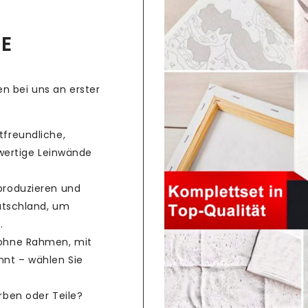
CE
n bei uns an erster
freundliche,
hwertige Leinwände
produzieren und
utschland, um
.
ohne Rahmen, mit
nt – wählen Sie
rben oder Teile?