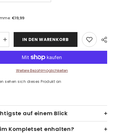
€19,99
umme:
IN DEN WARENKORB
Menge
erhöhen
für
Malen
nach
Zahlen:
Haus
Weitere Bezahlmöglichkeiten
im
Herbstwald
en sehen sich dieses Produkt an
htigste auf einem Blick
 im Kompletset enhalten?