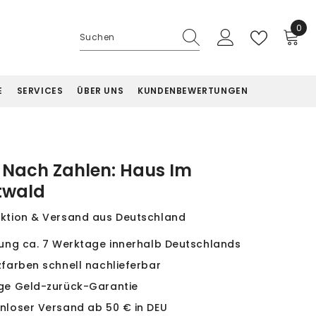
0
0
Artik
E
SERVICES
ÜBER UNS
KUNDENBEWERTUNGEN
 Nach Zahlen: Haus Im
twald
ktion & Versand aus Deutschland
rung ca. 7 Werktage innerhalb Deutschlands
zfarben schnell nachlieferbar
ge Geld-zurück-Garantie
nloser Versand ab 50 € in DEU