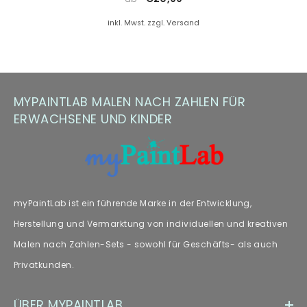
Farbersatz.
inkl. Mwst. zzgl. Versand
Hinweis zu Farbabweichungen
Manche Kunden haben Fragen zu Farbabweichungen – wir
empfehlen unseren Fachartikel [„
Farbabweichungen
“] zur
MYPAINTLAB MALEN NACH ZAHLEN FÜR
weiteren Lektüre.
ERWACHSENE UND KINDER
myPaintLab ist ein führende Marke in der Entwicklung,
Herstellung und Vermarktung von individuellen und kreativen
Malen nach Zahlen-Sets - sowohl für Geschäfts- als auch
Privatkunden.
ÜBER MYPAINTLAB