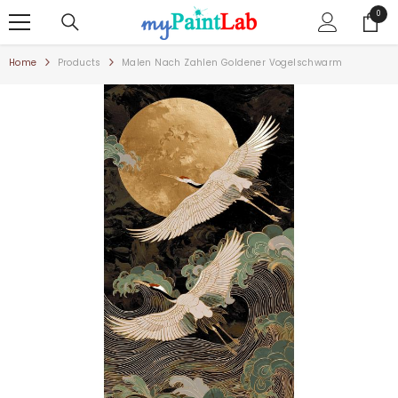
ZUM INHALT SPRINGEN
0
0
Artike
Home
Products
Malen Nach Zahlen Goldener Vogelschwarm