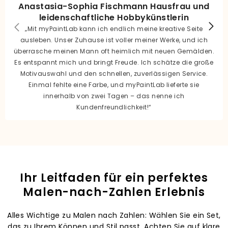
Anastasia-Sophia Fischmann Hausfrau und
leidenschaftliche Hobbykünstlerin
„Mit myPaintLab kann ich endlich meine kreative Seite
ausleben. Unser Zuhause ist voller meiner Werke, und ich
überrasche meinen Mann oft heimlich mit neuen Gemälden.
Es entspannt mich und bringt Freude. Ich schätze die große
Motivauswahl und den schnellen, zuverlässigen Service.
Einmal fehlte eine Farbe, und myPaintLab lieferte sie
innerhalb von zwei Tagen – das nenne ich
Kundenfreundlichkeit!“
Ihr Leitfaden für ein perfektes
Malen-nach-Zahlen Erlebnis
Alles Wichtige zu Malen nach Zahlen: Wählen Sie ein Set,
das zu Ihrem Können und Stil passt. Achten Sie auf klare