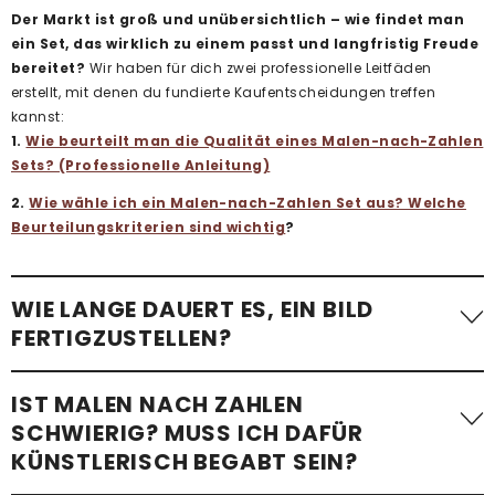
Der Markt ist groß und unübersichtlich – wie findet man
ein Set, das wirklich zu einem passt und langfristig Freude
bereitet?
Wir haben für dich zwei professionelle Leitfäden
erstellt, mit denen du fundierte Kaufentscheidungen treffen
kannst:
1.
Wie beurteilt man die Qualität eines Malen-nach-Zahlen
Sets? (Professionelle Anleitung)
2.
Wie wähle ich ein Malen-nach-Zahlen Set aus? Welche
Beurteilungskriterien sind wichtig
?
WIE LANGE DAUERT ES, EIN BILD
FERTIGZUSTELLEN?
Die benötigte Zeit variiert stark. Ein einfaches Malen-nach-
IST MALEN NACH ZAHLEN
Zahlen-Bild mit wenigen Flächen – etwa
ein Kindermotiv –
SCHWIERIG? MUSS ICH DAFÜR
kann in etwa einer Stunde fertiggestellt werden
.
KÜNSTLERISCH BEGABT SEIN?
Komplexere Motive mit vielen kleinen Flächen, besonders bei
Erwachsenen-Sets im Standardformat, benötigen im