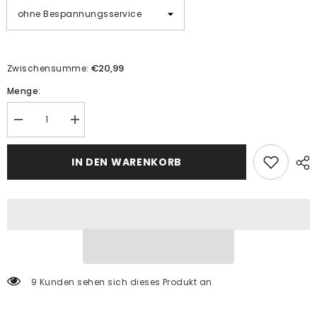
€20,99
Zwischensumme:
Menge:
Menge
Menge
verringern
erhöhen
für
für
Malen
Malen
IN DEN WARENKORB
nach
nach
Zahlen
Zahlen
Goldener
Goldener
Vogelschwarm
Vogelschwarm
9 Kunden sehen sich dieses Produkt an