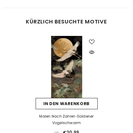
Was tun bei Fehlern beim Malen?
KÜRZLICH BESUCHTE MOTIVE
Kein Problem! Lassen Sie die Farbe vollständig trocknen und
tragen Sie dann eine neue Farbschicht auf. Falls die neue Farbe
die alte nicht überdeckt, kann eine Schicht weiße Farbe als Basis
helfen. Nach dem Trocknen kann die gewünschte Farbe
problemlos aufgetragen werden.
Was tun, wenn die Farbe eintrocknet ist?
Wenn die Farbe zu dick wird oder erste Trocknungsspuren zeigt,
prüfen Sie, ob der Deckel richtig verschlossen ist. Unsere Farben
sind wasserbasiert – mit einem kleinen Tropfen Wasser können
Sie sie vorsichtig wieder verflüssigen. Aber Achtung: zu viel
IN DEN WARENKORB
Wasser kann die Deckkraft beeinträchtigen.
Wenn die Farbe bereits stark eingetrocknet ist, hilft Wasser meist
Malen Nach Zahlen Goldener
nicht mehr. In solchen Fällen empfehlen wir ein Acrylmedium
Vogelschwarm
(z. B. Floetrol) oder Sie kontaktieren uns einfach für kostenlosen
€20,99
ab