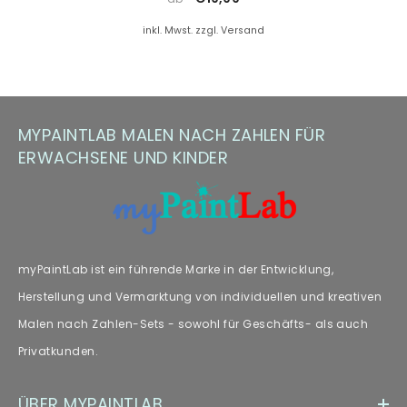
Farbersatz.
inkl. Mwst. zzgl. Versand
Hinweis zu Farbabweichungen
Manche Kunden haben Fragen zu Farbabweichungen – wir
empfehlen unseren Fachartikel [„
Farbabweichungen
“] zur
MYPAINTLAB MALEN NACH ZAHLEN FÜR
weiteren Lektüre.
ERWACHSENE UND KINDER
myPaintLab ist ein führende Marke in der Entwicklung,
Herstellung und Vermarktung von individuellen und kreativen
Malen nach Zahlen-Sets - sowohl für Geschäfts- als auch
Privatkunden.
ÜBER MYPAINTLAB