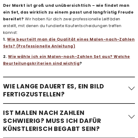
Der Markt ist groß und unübersichtlich – wie findet man
ein Set, das wirklich zu einem passt und langfristig Freude
bereitet?
Wir haben für dich zwei professionelle Leitfäden
erstellt, mit denen du fundierte Kaufentscheidungen treffen
kannst:
1.
Wie beurteilt man die Qualität eines Malen-nach-Zahlen
Sets? (Professionelle Anleitung)
2.
Wie wähle ich ein Malen-nach-Zahlen Set aus? Welche
Beurteilungskriterien sind wichtig
?
WIE LANGE DAUERT ES, EIN BILD
FERTIGZUSTELLEN?
Die benötigte Zeit variiert stark. Ein einfaches Malen-nach-
IST MALEN NACH ZAHLEN
Zahlen-Bild mit wenigen Flächen – etwa
ein Kindermotiv –
SCHWIERIG? MUSS ICH DAFÜR
kann in etwa einer Stunde fertiggestellt werden
.
KÜNSTLERISCH BEGABT SEIN?
Komplexere Motive mit vielen kleinen Flächen, besonders bei
Erwachsenen-Sets im Standardformat, benötigen im