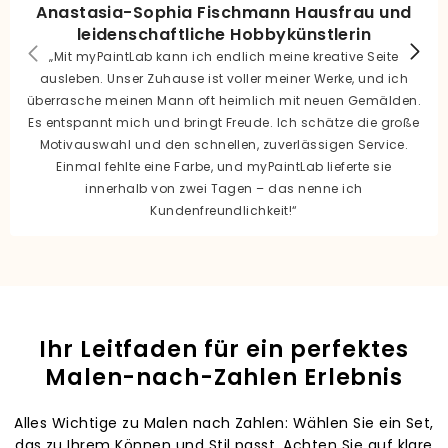
Anastasia-Sophia Fischmann Hausfrau und
leidenschaftliche Hobbykünstlerin
„Mit myPaintLab kann ich endlich meine kreative Seite
ausleben. Unser Zuhause ist voller meiner Werke, und ich
überrasche meinen Mann oft heimlich mit neuen Gemälden.
Es entspannt mich und bringt Freude. Ich schätze die große
Motivauswahl und den schnellen, zuverlässigen Service.
Einmal fehlte eine Farbe, und myPaintLab lieferte sie
innerhalb von zwei Tagen – das nenne ich
Kundenfreundlichkeit!“
Ihr Leitfaden für ein perfektes
Malen-nach-Zahlen Erlebnis
Alles Wichtige zu Malen nach Zahlen: Wählen Sie ein Set,
das zu Ihrem Können und Stil passt. Achten Sie auf klare