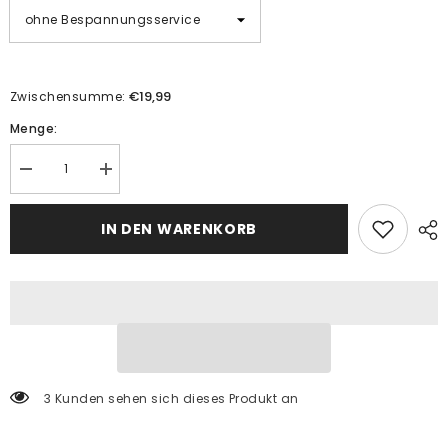
€19,99
Zwischensumme:
Menge:
Menge
Menge
verringern
erhöhen
für
für
Malen
Malen
IN DEN WARENKORB
nach
nach
Zahlen
Zahlen
-
-
Fuchs
Fuchs
im
im
Picasso-
Picasso-
Stil
Stil
3 Kunden sehen sich dieses Produkt an