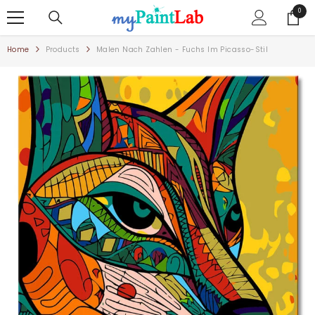
ZUM INHALT SPRINGEN
0
0
Artike
Home
Products
Malen Nach Zahlen - Fuchs Im Picasso-Stil