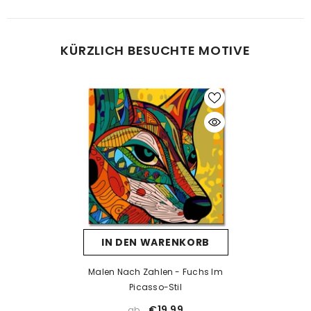
Was tun bei Fehlern beim Malen?
KÜRZLICH BESUCHTE MOTIVE
Kein Problem! Lassen Sie die Farbe vollständig trocknen und
tragen Sie dann eine neue Farbschicht auf. Falls die neue Farbe
die alte nicht überdeckt, kann eine Schicht weiße Farbe als Basis
helfen. Nach dem Trocknen kann die gewünschte Farbe
problemlos aufgetragen werden.
Was tun, wenn die Farbe eintrocknet ist?
Wenn die Farbe zu dick wird oder erste Trocknungsspuren zeigt,
prüfen Sie, ob der Deckel richtig verschlossen ist. Unsere Farben
sind wasserbasiert – mit einem kleinen Tropfen Wasser können
Sie sie vorsichtig wieder verflüssigen. Aber Achtung: zu viel
IN DEN WARENKORB
Wasser kann die Deckkraft beeinträchtigen.
Wenn die Farbe bereits stark eingetrocknet ist, hilft Wasser meist
Malen Nach Zahlen - Fuchs Im
nicht mehr. In solchen Fällen empfehlen wir ein Acrylmedium
Picasso-Stil
(z. B. Floetrol) oder Sie kontaktieren uns einfach für kostenlosen
€19,99
ab