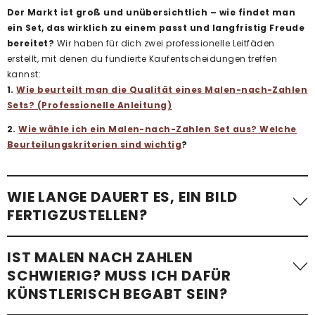
Der Markt ist groß und unübersichtlich – wie findet man
ein Set, das wirklich zu einem passt und langfristig Freude
bereitet?
Wir haben für dich zwei professionelle Leitfäden
erstellt, mit denen du fundierte Kaufentscheidungen treffen
kannst:
1.
Wie beurteilt man die Qualität eines Malen-nach-Zahlen
Sets? (Professionelle Anleitung)
2.
Wie wähle ich ein Malen-nach-Zahlen Set aus? Welche
Beurteilungskriterien sind wichtig
?
WIE LANGE DAUERT ES, EIN BILD
FERTIGZUSTELLEN?
Die benötigte Zeit variiert stark. Ein einfaches Malen-nach-
IST MALEN NACH ZAHLEN
Zahlen-Bild mit wenigen Flächen – etwa
ein Kindermotiv –
SCHWIERIG? MUSS ICH DAFÜR
kann in etwa einer Stunde fertiggestellt werden
.
KÜNSTLERISCH BEGABT SEIN?
Komplexere Motive mit vielen kleinen Flächen, besonders bei
Erwachsenen-Sets im Standardformat, benötigen im