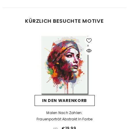
Was tun bei Fehlern beim Malen?
KÜRZLICH BESUCHTE MOTIVE
Kein Problem! Lassen Sie die Farbe vollständig trocknen und
tragen Sie dann eine neue Farbschicht auf. Falls die neue Farbe
die alte nicht überdeckt, kann eine Schicht weiße Farbe als Basis
helfen. Nach dem Trocknen kann die gewünschte Farbe
problemlos aufgetragen werden.
Was tun, wenn die Farbe eintrocknet ist?
Wenn die Farbe zu dick wird oder erste Trocknungsspuren zeigt,
prüfen Sie, ob der Deckel richtig verschlossen ist. Unsere Farben
sind wasserbasiert – mit einem kleinen Tropfen Wasser können
Sie sie vorsichtig wieder verflüssigen. Aber Achtung: zu viel
IN DEN WARENKORB
Wasser kann die Deckkraft beeinträchtigen.
Wenn die Farbe bereits stark eingetrocknet ist, hilft Wasser meist
Malen Nach Zahlen:
nicht mehr. In solchen Fällen empfehlen wir ein Acrylmedium
Frauenporträt Abstrakt In Farbe
(z. B. Floetrol) oder Sie kontaktieren uns einfach für kostenlosen
€19,99
ab