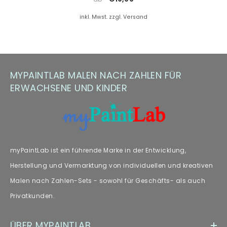
Farbersatz.
inkl. Mwst. zzgl. Versand
Hinweis zu Farbabweichungen
Manche Kunden haben Fragen zu Farbabweichungen – wir
empfehlen unseren Fachartikel [„
Farbabweichungen
“] zur
MYPAINTLAB MALEN NACH ZAHLEN FÜR
weiteren Lektüre.
ERWACHSENE UND KINDER
myPaintLab ist ein führende Marke in der Entwicklung,
Herstellung und Vermarktung von individuellen und kreativen
Malen nach Zahlen-Sets - sowohl für Geschäfts- als auch
Privatkunden.
ÜBER MYPAINTLAB