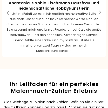
Anastasia-Sophia Fischmann Hausfrau und
leidenschaftliche Hobbykünstlerin
„Mit myPaintLab kann ich endlich meine kreative Seite
ausleben. Unser Zuhause ist voller meiner Werke, und ich
überrasche meinen Mann oft heimlich mit neuen Gemälden.
Es entspannt mich und bringt Freude. Ich schätze die große
Motivauswahl und den schnellen, zuverlässigen Service.
Einmal fehlte eine Farbe, und myPaintLab lieferte sie
innerhalb von zwei Tagen – das nenne ich
Kundenfreundlichkeit!“
Ihr Leitfaden für ein perfektes
Malen-nach-Zahlen Erlebnis
Alles Wichtige zu Malen nach Zahlen: Wählen Sie ein Set,
das zu Ihrem Können und Stil passt. Achten Sie auf klare