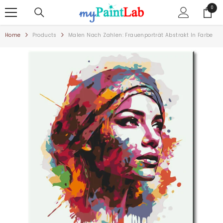
ZUM INHALT SPRINGEN
0
0
Artike
Home
Products
Malen Nach Zahlen: Frauenporträt Abstrakt In Farbe