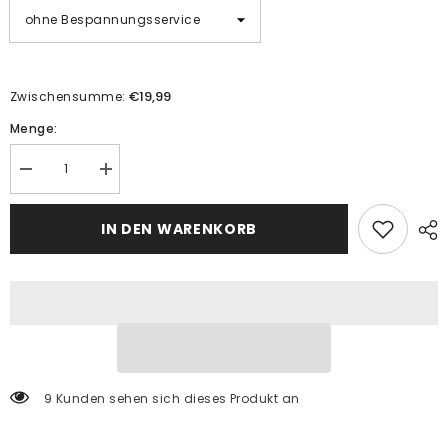
€19,99
Zwischensumme:
Menge:
Menge
Menge
verringern
erhöhen
für
für
Malen
Malen
IN DEN WARENKORB
nach
nach
Zahlen:
Zahlen:
Frauenporträt
Frauenporträt
Abstrakt
Abstrakt
in
in
Farbe
Farbe
9 Kunden sehen sich dieses Produkt an