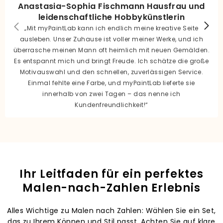
Anastasia-Sophia Fischmann Hausfrau und
leidenschaftliche Hobbykünstlerin
„Mit myPaintLab kann ich endlich meine kreative Seite
ausleben. Unser Zuhause ist voller meiner Werke, und ich
überrasche meinen Mann oft heimlich mit neuen Gemälden.
Es entspannt mich und bringt Freude. Ich schätze die große
Motivauswahl und den schnellen, zuverlässigen Service.
Einmal fehlte eine Farbe, und myPaintLab lieferte sie
innerhalb von zwei Tagen – das nenne ich
Kundenfreundlichkeit!“
Ihr Leitfaden für ein perfektes
Malen-nach-Zahlen Erlebnis
Alles Wichtige zu Malen nach Zahlen: Wählen Sie ein Set,
das zu Ihrem Können und Stil passt. Achten Sie auf klare