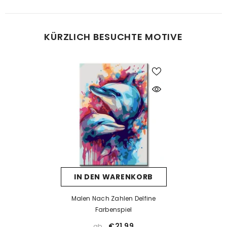
Was tun bei Fehlern beim Malen?
KÜRZLICH BESUCHTE MOTIVE
Kein Problem! Lassen Sie die Farbe vollständig trocknen und
tragen Sie dann eine neue Farbschicht auf. Falls die neue Farbe
die alte nicht überdeckt, kann eine Schicht weiße Farbe als Basis
helfen. Nach dem Trocknen kann die gewünschte Farbe
problemlos aufgetragen werden.
Was tun, wenn die Farbe eintrocknet ist?
Wenn die Farbe zu dick wird oder erste Trocknungsspuren zeigt,
prüfen Sie, ob der Deckel richtig verschlossen ist. Unsere Farben
sind wasserbasiert – mit einem kleinen Tropfen Wasser können
Sie sie vorsichtig wieder verflüssigen. Aber Achtung: zu viel
IN DEN WARENKORB
Wasser kann die Deckkraft beeinträchtigen.
Wenn die Farbe bereits stark eingetrocknet ist, hilft Wasser meist
Malen Nach Zahlen Delfine
nicht mehr. In solchen Fällen empfehlen wir ein Acrylmedium
Farbenspiel
(z. B. Floetrol) oder Sie kontaktieren uns einfach für kostenlosen
€21,99
ab