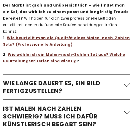
Der Markt ist groß und unübersichtlich – wie findet man
ein Set, das wirklich zu einem passt und langfristig Freude
bereitet?
Wir haben für dich zwei professionelle Leitfäden
erstellt, mit denen du fundierte Kaufentscheidungen treffen
kannst:
1.
Wie beurteilt man die Qualität eines Malen-nach-Zahlen
Sets? (Professionelle Anleitung)
2.
Wie wähle ich ein Malen-nach-Zahlen Set aus? Welche
Beurteilungskriterien sind wichtig
?
WIE LANGE DAUERT ES, EIN BILD
FERTIGZUSTELLEN?
Die benötigte Zeit variiert stark. Ein einfaches Malen-nach-
IST MALEN NACH ZAHLEN
Zahlen-Bild mit wenigen Flächen – etwa
ein Kindermotiv –
SCHWIERIG? MUSS ICH DAFÜR
kann in etwa einer Stunde fertiggestellt werden
.
KÜNSTLERISCH BEGABT SEIN?
Komplexere Motive mit vielen kleinen Flächen, besonders bei
Erwachsenen-Sets im Standardformat, benötigen im