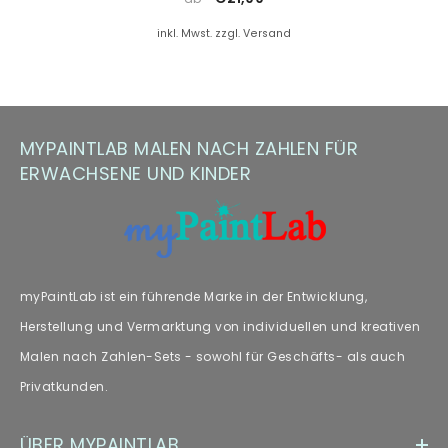
Farbersatz.
inkl. Mwst. zzgl. Versand
Hinweis zu Farbabweichungen
Manche Kunden haben Fragen zu Farbabweichungen – wir
empfehlen unseren Fachartikel [„
Farbabweichungen
“] zur
MYPAINTLAB MALEN NACH ZAHLEN FÜR
weiteren Lektüre.
ERWACHSENE UND KINDER
myPaintLab ist ein führende Marke in der Entwicklung,
Herstellung und Vermarktung von individuellen und kreativen
Malen nach Zahlen-Sets - sowohl für Geschäfts- als auch
Privatkunden.
ÜBER MYPAINTLAB