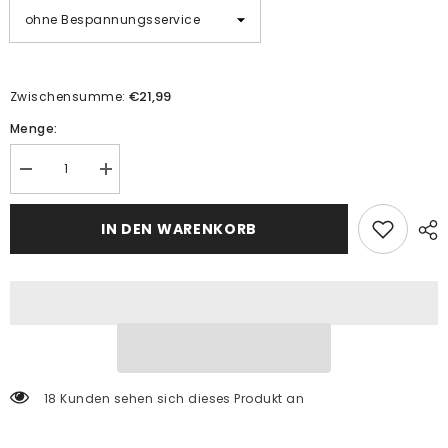
€21,99
Zwischensumme:
Menge:
Menge
Menge
verringern
erhöhen
für
für
Malen
Malen
IN DEN WARENKORB
nach
nach
Zahlen
Zahlen
Delfine
Delfine
Farbenspiel
Farbenspiel
18 Kunden sehen sich dieses Produkt an