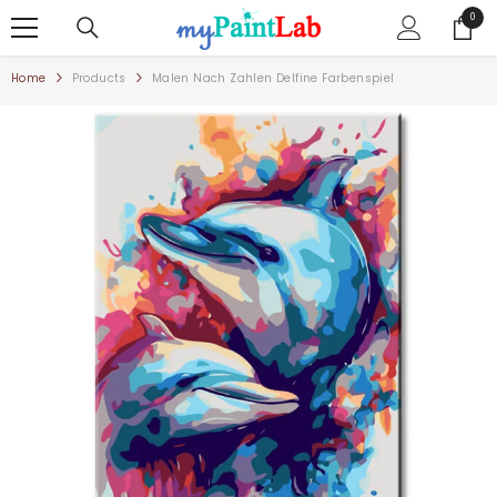
ZUM INHALT SPRINGEN
0
0
Artike
Home
Products
Malen Nach Zahlen Delfine Farbenspiel