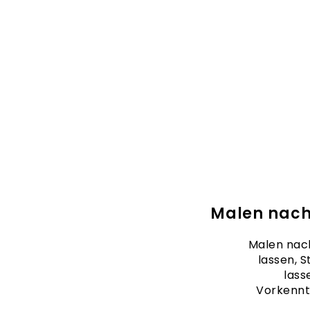
Malen nach
Malen nach
lassen, S
lass
Vorkennt