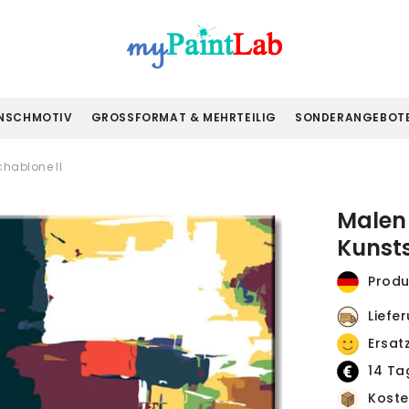
NSCHMOTIV
GROSSFORMAT & MEHRTEILIG
SONDERANGEBOT
hablone II
Malen
Kunsts
Produ
Liefe
Ersat
14 Ta
Koste