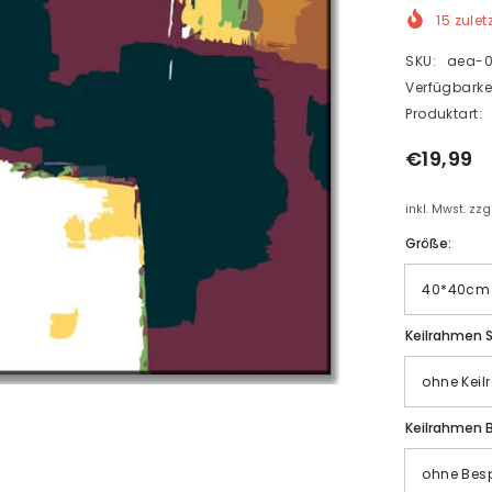
15
zulet
SKU:
aea-0
Verfügbarkei
Produktart:
€19,99
inkl. Mwst. zz
Größe:
Keilrahmen S
Keilrahmen 