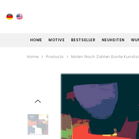
ZUM INHALT SPRINGEN
HOME
MOTIVE
BESTSELLER
NEUHEITEN
WU
Home
Products
Malen Nach Zahlen Bunte Kunstsc