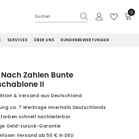
0
0
Artik
E
SERVICES
ÜBER UNS
KUNDENBEWERTUNGEN
 Nach Zahlen Bunte
chablone II
ktion & Versand aus Deutschland
rung ca. 7 Werktage innerhalb Deutschlands
zfarben schnell nachlieferbar
ge Geld-zurück-Garantie
nloser Versand ab 50 € in DEU