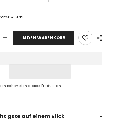
€19,99
umme:
IN DEN WARENKORB
Menge
erhöhen
für
Malen
nach
Zahlen
Bunte
blone
Kunstschablone
II
en sehen sich dieses Produkt an
htigste auf einem Blick