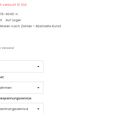
zt verkauft
10
Std.
15-4040-n
t:
Auf Lager
Malen nach Zahlen > Abstrakte Kunst
gl. Versand
et:
Bespannungsservice: