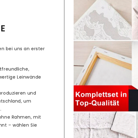
CE
n bei uns an erster
freundliche,
hwertige Leinwände
produzieren und
utschland, um
.
ohne Rahmen, mit
nt – wählen Sie