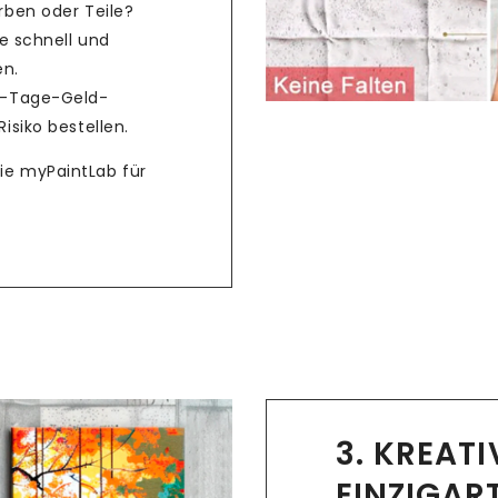
rben oder Teile?
e schnell und
en.
4-Tage-Geld-
isiko bestellen.
Sie myPaintLab für
3. KREAT
EINZIGAR