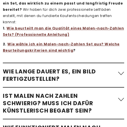
ein Set, das wirklich zu einem passt und langfristig Freude
bereitet?
Wir haben für dich zwei professionelle Leitfäden
erstellt, mit denen du fundierte Kaufentscheidungen treffen
kannst:
1.
Wie beurteilt man die Qualität eines Malen-nach-Zahlen
Sets? (Professionelle Anleitung)
2.
Wie wähle ich ein Malen-nach-Zahlen Set aus? Welche
Beurteilungskriterien sind wichtig
?
WIE LANGE DAUERT ES, EIN BILD
FERTIGZUSTELLEN?
Die benötigte Zeit variiert stark. Ein einfaches Malen-nach-
IST MALEN NACH ZAHLEN
Zahlen-Bild mit wenigen Flächen – etwa
ein Kindermotiv –
SCHWIERIG? MUSS ICH DAFÜR
kann in etwa einer Stunde fertiggestellt werden
.
KÜNSTLERISCH BEGABT SEIN?
Komplexere Motive mit vielen kleinen Flächen, besonders bei
Erwachsenen-Sets im Standardformat, benötigen im
Schnitt 24 bis 48 Stunden
. Wir empfehlen, im eigenen Tempo
Überhaupt nicht!
Mit unseren Malen-nach-Zahlen-Sets ist