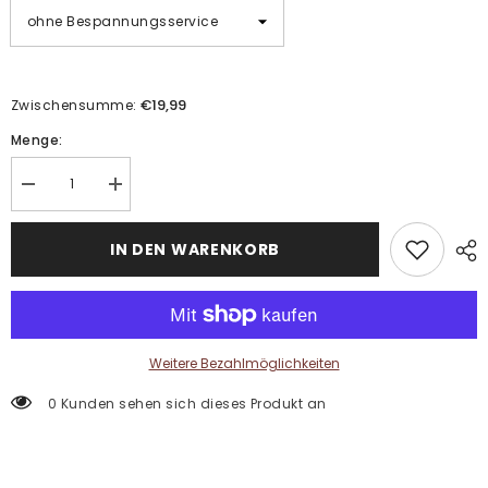
€19,99
Zwischensumme:
Menge:
Menge
Menge
verringern
erhöhen
für
für
Malen
Malen
IN DEN WARENKORB
nach
nach
Zahlen
Zahlen
Abstraktes
Abstraktes
Palmblatt
Palmblatt
Weitere Bezahlmöglichkeiten
0 Kunden sehen sich dieses Produkt an