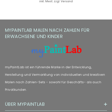
inkl. Mwst. zzgl. Versand
Hinweis zu Farbabweichungen
Manche Kunden haben Fragen zu Farbabweichungen – wir
empfehlen unseren Fachartikel [„
Farbabweichungen
“] zur
MYPAINTLAB MALEN NACH ZAHLEN FÜR
weiteren Lektüre.
ERWACHSENE UND KINDER
myPaintLab ist ein führende Marke in der Entwicklung,
Herstellung und Vermarktung von individuellen und kreativen
Malen nach Zahlen-Sets - sowohl für Geschäfts- als auch
Privatkunden.
ÜBER MYPAINTLAB