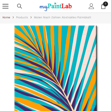
ZUM INHALT SPRINGEN
0
0
Artike
Home
Products
Malen Nach Zahlen Abstraktes Palmblatt