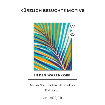
Was tun bei Fehlern beim Malen?
KÜRZLICH BESUCHTE MOTIVE
Kein Problem! Lassen Sie die Farbe vollständig trocknen und
tragen Sie dann eine neue Farbschicht auf. Falls die neue Farbe
die alte nicht überdeckt, kann eine Schicht weiße Farbe als Basis
helfen. Nach dem Trocknen kann die gewünschte Farbe
problemlos aufgetragen werden.
Was tun, wenn die Farbe eintrocknet ist?
Wenn die Farbe zu dick wird oder erste Trocknungsspuren zeigt,
prüfen Sie, ob der Deckel richtig verschlossen ist. Unsere Farben
sind wasserbasiert – mit einem kleinen Tropfen Wasser können
Sie sie vorsichtig wieder verflüssigen. Aber Achtung: zu viel
IN DEN WARENKORB
Wasser kann die Deckkraft beeinträchtigen.
Wenn die Farbe bereits stark eingetrocknet ist, hilft Wasser meist
Malen Nach Zahlen Abstraktes
nicht mehr. In solchen Fällen empfehlen wir ein Acrylmedium
Palmblatt
(z. B. Floetrol) oder Sie kontaktieren uns einfach für kostenlosen
€19,99
ab
Farbersatz.