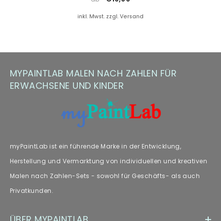
Farbersatz.
inkl. Mwst. zzgl. Versand
Hinweis zu Farbabweichungen
Manche Kunden haben Fragen zu Farbabweichungen – wir
empfehlen unseren Fachartikel [„
Farbabweichungen
“] zur
MYPAINTLAB MALEN NACH ZAHLEN FÜR
weiteren Lektüre.
ERWACHSENE UND KINDER
myPaintLab ist ein führende Marke in der Entwicklung,
Herstellung und Vermarktung von individuellen und kreativen
Malen nach Zahlen-Sets - sowohl für Geschäfts- als auch
Privatkunden.
ÜBER MYPAINTLAB