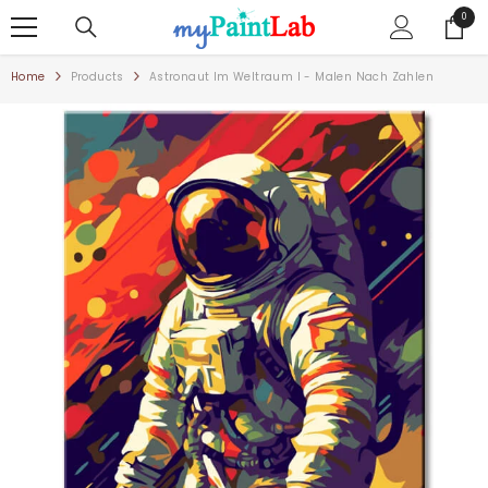
ZUM INHALT SPRINGEN
0
0
Artike
Home
Products
Astronaut Im Weltraum I - Malen Nach Zahlen