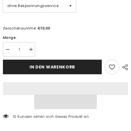
€19,99
Zwischensumme:
Menge:
Menge
Menge
verringern
erhöhen
für
für
Astronaut
Astronaut
IN DEN WARENKORB
im
im
Weltraum
Weltraum
I
I
-
-
Malen
Malen
nach
nach
Zahlen
Zahlen
10 Kunden sehen sich dieses Produkt an