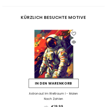
Was tun bei Fehlern beim Malen?
KÜRZLICH BESUCHTE MOTIVE
Kein Problem! Lassen Sie die Farbe vollständig trocknen und
tragen Sie dann eine neue Farbschicht auf. Falls die neue Farbe
die alte nicht überdeckt, kann eine Schicht weiße Farbe als Basis
helfen. Nach dem Trocknen kann die gewünschte Farbe
problemlos aufgetragen werden.
Was tun, wenn die Farbe eintrocknet ist?
Wenn die Farbe zu dick wird oder erste Trocknungsspuren zeigt,
prüfen Sie, ob der Deckel richtig verschlossen ist. Unsere Farben
sind wasserbasiert – mit einem kleinen Tropfen Wasser können
Sie sie vorsichtig wieder verflüssigen. Aber Achtung: zu viel
IN DEN WARENKORB
Wasser kann die Deckkraft beeinträchtigen.
Wenn die Farbe bereits stark eingetrocknet ist, hilft Wasser meist
Astronaut Im Weltraum I - Malen
nicht mehr. In solchen Fällen empfehlen wir ein Acrylmedium
Nach Zahlen
(z. B. Floetrol) oder Sie kontaktieren uns einfach für kostenlosen
€19,99
ab