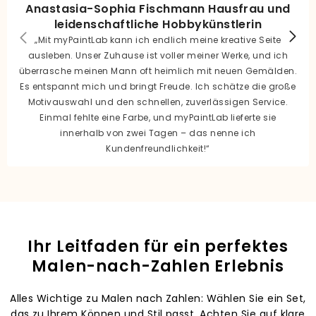
Anastasia-Sophia Fischmann Hausfrau und
leidenschaftliche Hobbykünstlerin
„Mit myPaintLab kann ich endlich meine kreative Seite
ausleben. Unser Zuhause ist voller meiner Werke, und ich
überrasche meinen Mann oft heimlich mit neuen Gemälden.
Es entspannt mich und bringt Freude. Ich schätze die große
Motivauswahl und den schnellen, zuverlässigen Service.
Einmal fehlte eine Farbe, und myPaintLab lieferte sie
innerhalb von zwei Tagen – das nenne ich
Kundenfreundlichkeit!“
Ihr Leitfaden für ein perfektes
Malen-nach-Zahlen Erlebnis
Alles Wichtige zu Malen nach Zahlen: Wählen Sie ein Set,
das zu Ihrem Können und Stil passt. Achten Sie auf klare