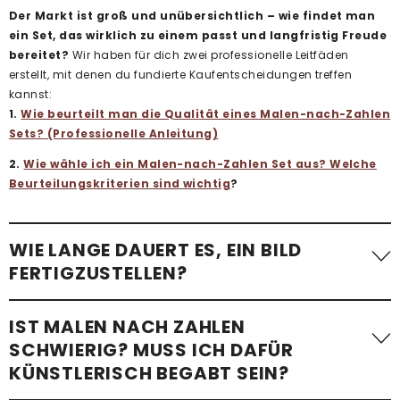
Der Markt ist groß und unübersichtlich – wie findet man
ein Set, das wirklich zu einem passt und langfristig Freude
bereitet?
Wir haben für dich zwei professionelle Leitfäden
erstellt, mit denen du fundierte Kaufentscheidungen treffen
kannst:
1.
Wie beurteilt man die Qualität eines Malen-nach-Zahlen
Sets? (Professionelle Anleitung)
2.
Wie wähle ich ein Malen-nach-Zahlen Set aus? Welche
Beurteilungskriterien sind wichtig
?
WIE LANGE DAUERT ES, EIN BILD
FERTIGZUSTELLEN?
Die benötigte Zeit variiert stark. Ein einfaches Malen-nach-
IST MALEN NACH ZAHLEN
Zahlen-Bild mit wenigen Flächen – etwa
ein Kindermotiv –
SCHWIERIG? MUSS ICH DAFÜR
kann in etwa einer Stunde fertiggestellt werden
.
KÜNSTLERISCH BEGABT SEIN?
Komplexere Motive mit vielen kleinen Flächen, besonders bei
Erwachsenen-Sets im Standardformat, benötigen im